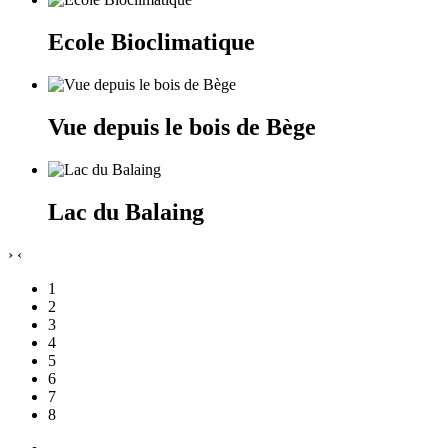
Ecole Bioclimatique
Vue depuis le bois de Bège
Lac du Balaing
›
‹
1
2
3
4
5
6
7
8