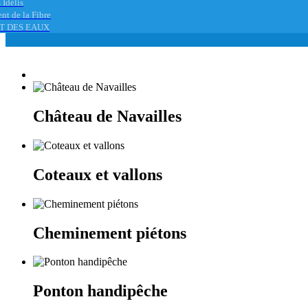
 Idélis
nt de la Fibre
T DES EAUX
Château de Navailles
Coteaux et vallons
Cheminement piétons
Ponton handipêche