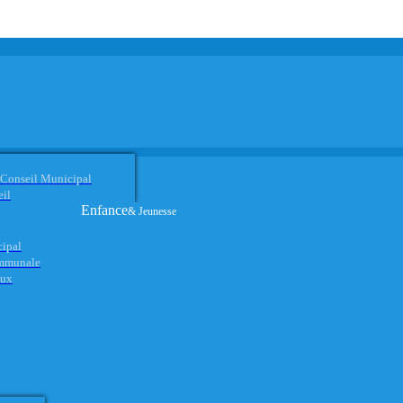
 Conseil Municipal
eil
Enfance
& Jeunesse
cipal
ommunale
aux