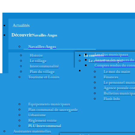
Actualités
Découvrir
Navailles-Angos
Navailles-Angos
Les élus municipaux
Histoire
La commune
Annonce des séances du
Le village
Le conseil municipal
Comptes rendus du cons
Intercommunalité
Plan du village
Le mot du maire
Tourisme et Loisirs
Finances
Le personnel muni
Agence postale c
Bulletins municip
Flash Info
Equipements municipaux
Plan communal de sauvegarde
Urbanisme
Règlement voirie
PLU Intercommunal
Assistantes maternelles