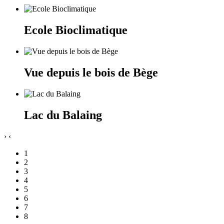
Ecole Bioclimatique
Vue depuis le bois de Bège
Lac du Balaing
›
‹
1
2
3
4
5
6
7
8