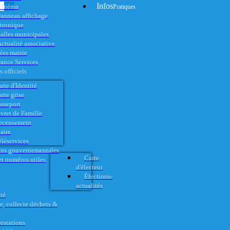
Infos
Cinéma
Pratiques
anneau affichage
ctronique
alles municipales
ctualité associative
es mairie
rance Services
 officiels
rte d'Identité
rte grise
asseport
vret de Famille
ecensement
aire
éléservices
ons gouvernementales
Carte
t numéros utiles
d'électeur
Élections-
actualités
té
e, collecte déchets &
restations