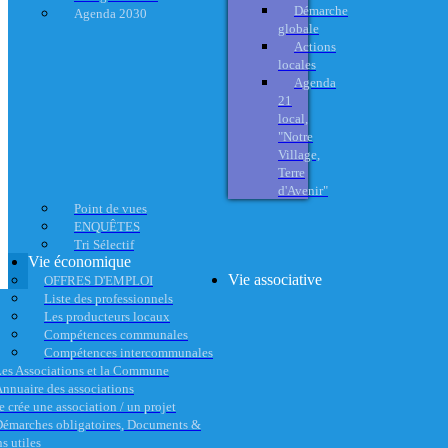
Démarche
Agenda 2030
globale
Actions
locales
Agenda
21
local,
"Notre
Village,
Terre
d'Avenir"
Point de vues
ENQUÊTES
Tri Sélectif
Vie économique
Vie associative
OFFRES D'EMPLOI
Liste des professionnels
Les producteurs locaux
Compétences communales
Compétences intercommunales
es Associations et la Commune
nnuaire des associations
e crée une association / un projet
émarches obligatoires, Documents &
s utiles