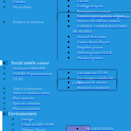
L'école
Crèches
Collège et lycée
Vie scolaire
Restauration scolaire
Conseil municipal des enfants
Activités périscolaires et garderie
Séances du CM des enfants
Enfance et jeunesse
CONSEIL COMMUNAUTAIRE
DE JEUNES
Accueil de Loisirs
Centre Alexis Peyret
Enquêtes jeunes
Ateliers jeunes CCLB
Vacances jeunes
Social santé
& solidarité
Solidarité UKRAINE
Les aides du CCAS
COVID-19 (coronavirus)
Les comptes-rendus du
CCAS
Maisons de retraite
CCAS
Maintien à domicile
Aide à la personne
Santé et numéros utiles
Plan canicule
Epicerie solidaire
Plan accessibilité
Environnement
Energie
L'info du SIECTOM
PRÉSENTATION
Villages Fleuris