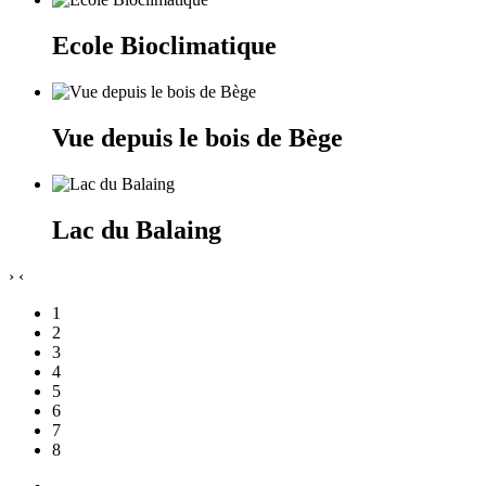
Ecole Bioclimatique
Vue depuis le bois de Bège
Lac du Balaing
›
‹
1
2
3
4
5
6
7
8