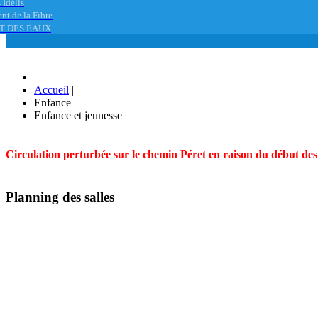
 Idélis
nt de la Fibre
T DES EAUX
Accueil
|
Enfance
|
Enfance et jeunesse
Circulation perturbée sur le chemin Péret en raison du début des t
Planning des salles