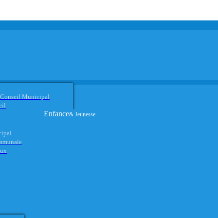
 Conseil Municipal
eil
Enfance
& Jeunesse
cipal
ommunale
aux