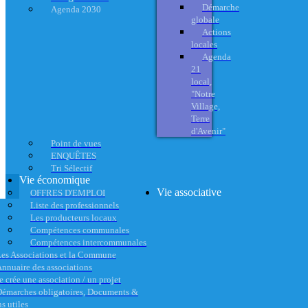
Démarche
Agenda 2030
globale
Actions
locales
Agenda
21
local,
"Notre
Village,
Terre
d'Avenir"
Point de vues
ENQUÊTES
Tri Sélectif
Vie économique
Vie associative
OFFRES D'EMPLOI
Liste des professionnels
Les producteurs locaux
Compétences communales
Compétences intercommunales
es Associations et la Commune
nnuaire des associations
e crée une association / un projet
émarches obligatoires, Documents &
s utiles