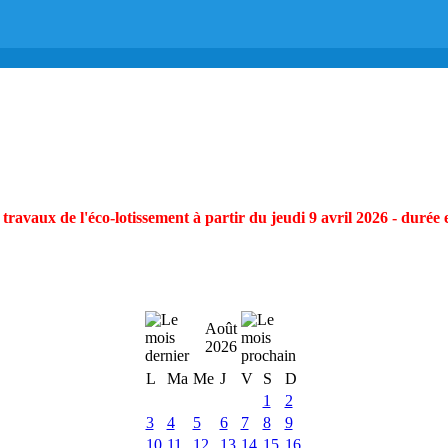
ravaux de l'éco-lotissement à partir du jeudi 9 avril 2026 - durée 
Août
2026
L
Ma
Me
J
V
S
D
1
2
3
4
5
6
7
8
9
10
11
12
13
14
15
16