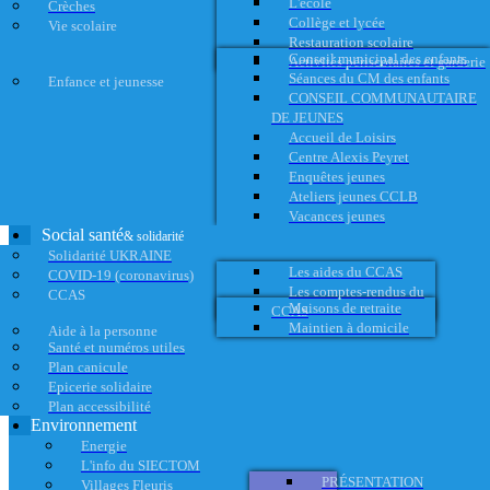
L'école
Crèches
Collège et lycée
Vie scolaire
Restauration scolaire
Conseil municipal des enfants
Activités périscolaires et garderie
Séances du CM des enfants
Enfance et jeunesse
CONSEIL COMMUNAUTAIRE
DE JEUNES
Accueil de Loisirs
Centre Alexis Peyret
Enquêtes jeunes
Ateliers jeunes CCLB
Vacances jeunes
Social santé
& solidarité
Solidarité UKRAINE
Les aides du CCAS
COVID-19 (coronavirus)
Les comptes-rendus du
CCAS
Maisons de retraite
CCAS
Maintien à domicile
Aide à la personne
Santé et numéros utiles
Plan canicule
Epicerie solidaire
Plan accessibilité
Environnement
Energie
L'info du SIECTOM
PRÉSENTATION
Villages Fleuris