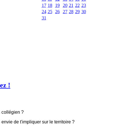
17
18
19
20
21
22
23
24
25
26
27
28
29
30
31
ez !
 collégien ?
 envie de t'impliquer sur le territoire ?