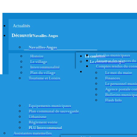
Actualités
Découvrir
Navailles-Angos
Navailles-Angos
Les élus municipaux
Histoire
La commune
Annonce des séances du
Le village
Le conseil municipal
Comptes rendus du cons
Intercommunalité
Plan du village
Le mot du maire
Tourisme et Loisirs
Finances
Le personnel muni
Agence postale c
Bulletins municip
Flash Info
Equipements municipaux
Plan communal de sauvegarde
Urbanisme
Règlement voirie
PLU Intercommunal
Assistantes maternelles