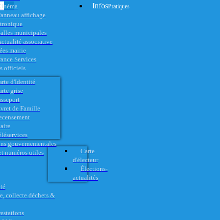
Infos
Cinéma
Pratiques
anneau affichage
ctronique
alles municipales
ctualité associative
es mairie
rance Services
 officiels
rte d'Identité
rte grise
asseport
vret de Famille
ecensement
aire
éléservices
ons gouvernementales
Carte
t numéros utiles
d'électeur
Élections-
actualités
té
e, collecte déchets &
restations