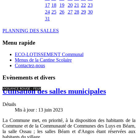
17
18
19
20
21
22
23
24
25
26
27
28
29
30
31
PLANNING DES SALLES
Menu rapide
ECO-LOTISSEMENT Communal
Menus de la Cantine Scolaire
Contactez-nous
Evènements et divers
VIGILANCE ROUGE - FEUX
Utilisation des salles municipales
Détails
Mis à jour : 13 juin 2023
La Commune met, en priorité, à la disposition des habitants de la
Commune et de la Communauté de Communes des Luys en Béarn,
la salle Ossau ; les salles Béarn et d'Angos étant réservées aux
habitants du village.