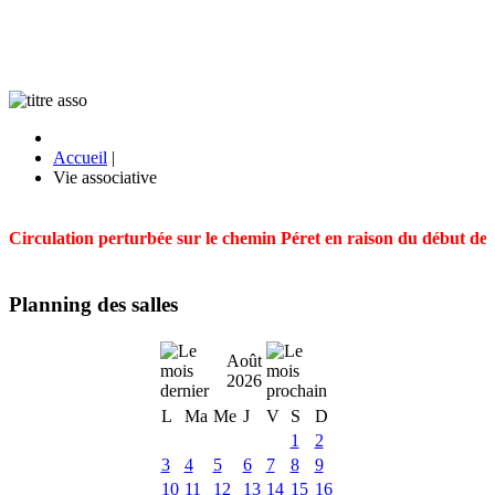
Accueil
|
Vie associative
Circulation perturbée sur le chemin Péret en raison du début des t
Planning des salles
Août
2026
L
Ma
Me
J
V
S
D
1
2
3
4
5
6
7
8
9
10
11
12
13
14
15
16