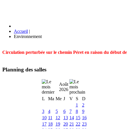
Accueil
|
Environnement
Circulation perturbée sur le chemin Péret en raison du début des t
Planning des salles
Août
2026
L
Ma
Me
J
V
S
D
1
2
3
4
5
6
7
8
9
10
11
12
13
14
15
16
17
18
19
20
21
22
23