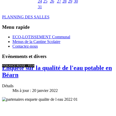
24
25
26
27
28
29
30
31
PLANNING DES SALLES
Menu rapide
ECO-LOTISSEMENT Communal
Menus de la Cantine Scolaire
Contactez-nous
Evènements et divers
VIGILANCE ROUGE - FEUX
Enquête sur la qualité de l'eau potable en
Béarn
Détails
Mis à jour : 20 janvier 2022