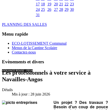
17
18
19
20
21
22
23
24
25
26
27
28
29
30
31
PLANNING DES SALLES
Menu rapide
ECO-LOTISSEMENT Communal
Menus de la Cantine Scolaire
Contactez-nous
Evènements et divers
VIGILANCE ROUGE - FEUX
Les professionnels à votre service à
Navailles-Angos
Détails
Mis à jour : 28 juin 2026
Un projet ? Des travaux ?
Besoin d’un coup de pouce