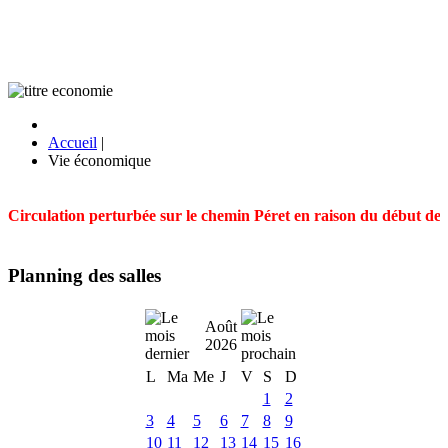
Accueil
|
Vie économique
Circulation perturbée sur le chemin Péret en raison du début des t
Planning des salles
Août
2026
L
Ma
Me
J
V
S
D
1
2
3
4
5
6
7
8
9
10
11
12
13
14
15
16