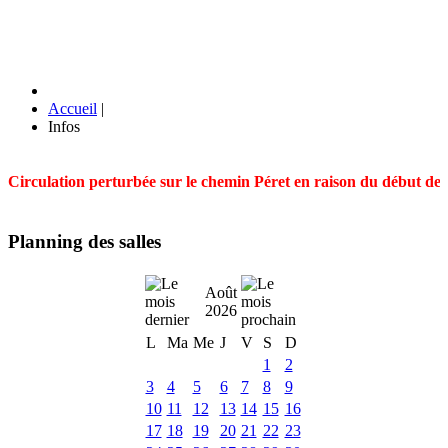
Accueil
|
Infos
Circulation perturbée sur le chemin Péret en raison du début des t
Planning des salles
Août
2026
L
Ma
Me
J
V
S
D
1
2
3
4
5
6
7
8
9
10
11
12
13
14
15
16
17
18
19
20
21
22
23