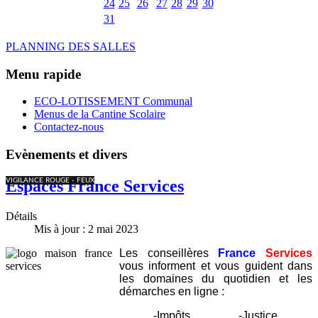
24
25
26
27
28
29
30
31
PLANNING DES SALLES
Menu rapide
ECO-LOTISSEMENT Communal
Menus de la Cantine Scolaire
Contactez-nous
Evènements et divers
VIGILANCE ROUGE - FEUX
Espaces France Services
Détails
Mis à jour : 2 mai 2023
Les conseillères
France
Services
vous informent et vous guident dans
les domaines du quotidien et les
démarches en ligne :
-Impôts
-Justice