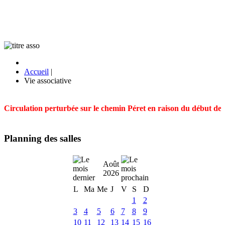
Accueil
|
Vie associative
Circulation perturbée sur le chemin Péret en raison du début des t
Planning des salles
Août
2026
L
Ma
Me
J
V
S
D
1
2
3
4
5
6
7
8
9
10
11
12
13
14
15
16