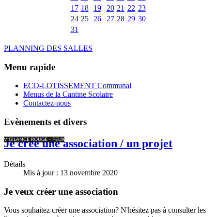
17
18
19
20
21
22
23
24
25
26
27
28
29
30
31
PLANNING DES SALLES
Menu rapide
ECO-LOTISSEMENT Communal
Menus de la Cantine Scolaire
Contactez-nous
Evènements et divers
VIGILANCE ROUGE - FEUX
Je crée une association / un projet
Détails
Mis à jour : 13 novembre 2020
Je veux créer une association
Vous souhaitez créer une association? N'hésitez pas à consulter les