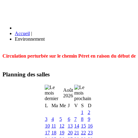
Accueil
|
Environnement
Circulation perturbée sur le chemin Péret en raison du début des t
Planning des salles
Août
2026
L
Ma
Me
J
V
S
D
1
2
3
4
5
6
7
8
9
10
11
12
13
14
15
16
17
18
19
20
21
22
23