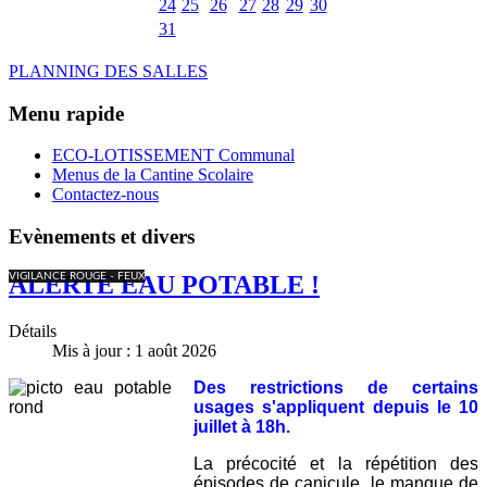
24
25
26
27
28
29
30
31
PLANNING DES SALLES
Menu rapide
ECO-LOTISSEMENT Communal
Menus de la Cantine Scolaire
Contactez-nous
Evènements et divers
VIGILANCE ROUGE - FEUX
ALERTE EAU POTABLE !
Détails
Mis à jour : 1 août 2026
Des restrictions de certains
usages
s'appliquent
depuis le 10
juillet à 18h.
La précocité et la répétition des
épisodes de canicule, le manque de