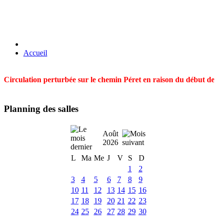
Accueil
Circulation perturbée sur le chemin Péret en raison du début des t
Planning des salles
Août
2026
L
Ma
Me
J
V
S
D
1
2
3
4
5
6
7
8
9
10
11
12
13
14
15
16
17
18
19
20
21
22
23
24
25
26
27
28
29
30