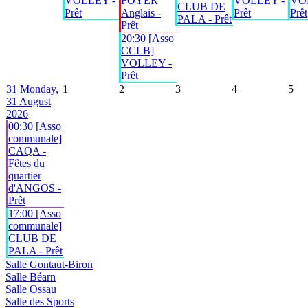
VOLLEY -
FOYER
VOLLEY -
VO
CLUB DE
Prêt
Anglais -
Prêt
Prêt
PALA - Prêt
Prêt
20:30 [Asso
CCLB]
VOLLEY -
Prêt
31
Monday,
1
2
3
4
5
31 August
2026
00:30 [Asso
communale]
CAQA -
Fêtes du
quartier
d'ANGOS -
Prêt
17:00 [Asso
communale]
CLUB DE
PALA - Prêt
Salle Gontaut-Biron
Salle Béarn
Salle Ossau
Salle des Sports