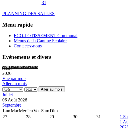
31
PLANNING DES SALLES
Menu rapide
ECO-LOTISSEMENT Communal
Menus de la Cantine Scolaire
Contactez-nous
Evènements et divers
Août,
VIGILANCE ROUGE - FEUX
2026
Vue par mois
Aller au mois
Aller au mois
Juillet
06 Août 2026
Septembre
Lun
Mar
Mer
Jeu
Ven
Sam
Dim
27
28
29
30
31
1
Sa
1 Au
202