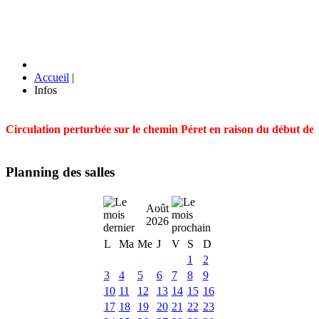
Accueil
|
Infos
Circulation perturbée sur le chemin Péret en raison du début des t
Planning des salles
Août
2026
L
Ma
Me
J
V
S
D
1
2
3
4
5
6
7
8
9
10
11
12
13
14
15
16
17
18
19
20
21
22
23