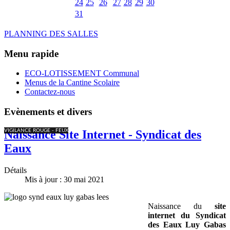
24
25
26
27
28
29
30
31
PLANNING DES SALLES
Menu rapide
ECO-LOTISSEMENT Communal
Menus de la Cantine Scolaire
Contactez-nous
Evènements et divers
VIGILANCE ROUGE - FEUX
Naissance Site Internet - Syndicat des
Eaux
Détails
Mis à jour : 30 mai 2021
Naissance du
site
internet du Syndicat
des Eaux Luy Gabas