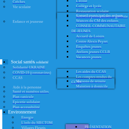
L'école
Crèches
Collège et lycée
Vie scolaire
Restauration scolaire
Conseil municipal des enfants
Activités périscolaires et garderie
Séances du CM des enfants
Enfance et jeunesse
CONSEIL COMMUNAUTAIRE
DE JEUNES
Accueil de Loisirs
Centre Alexis Peyret
Enquêtes jeunes
Ateliers jeunes CCLB
Vacances jeunes
Social santé
& solidarité
Solidarité UKRAINE
Les aides du CCAS
COVID-19 (coronavirus)
Les comptes-rendus du
CCAS
Maisons de retraite
CCAS
Maintien à domicile
Aide à la personne
Santé et numéros utiles
Plan canicule
Epicerie solidaire
Plan accessibilité
Environnement
Energie
L'info du SIECTOM
PRÉSENTATION
Villages Fleuris