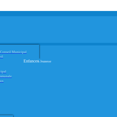
 Conseil Municipal
eil
Enfance
& Jeunesse
cipal
ommunale
aux