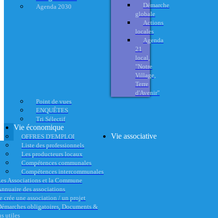
Démarche
Agenda 2030
globale
Actions
locales
Agenda
21
local,
"Notre
Village,
Terre
d'Avenir"
Point de vues
ENQUÊTES
Tri Sélectif
Vie économique
Vie associative
OFFRES D'EMPLOI
Liste des professionnels
Les producteurs locaux
Compétences communales
Compétences intercommunales
es Associations et la Commune
nnuaire des associations
e crée une association / un projet
émarches obligatoires, Documents &
s utiles