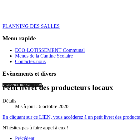
PLANNING DES SALLES
Menu rapide
ECO-LOTISSEMENT Communal
Menus de la Cantine Scolaire
Contactez-nous
Evènements et divers
VIGILANCE ROUGE - FEUX
Petit livret des producteurs locaux
Détails
Mis à jour : 6 octobre 2020
En cliquant sur ce LIEN, vous accèderez à un petit livret des producte
N'hésitez pas à faire appel à eux !
Précédent