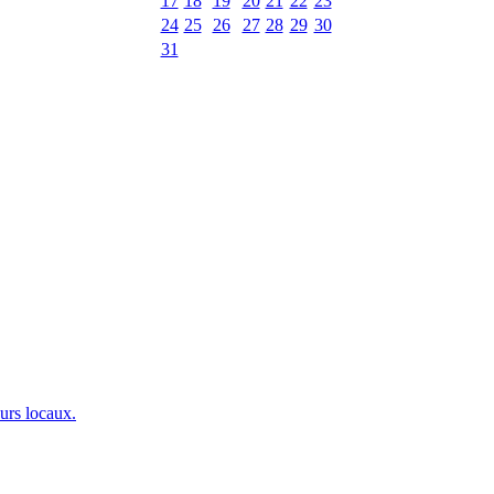
17
18
19
20
21
22
23
24
25
26
27
28
29
30
31
urs locaux.