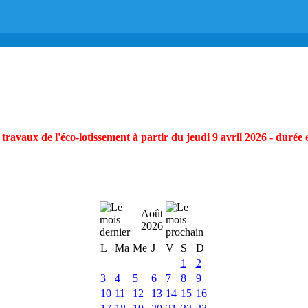
ravaux de l'éco-lotissement à partir du jeudi 9 avril 2026 - durée 
Août
2026
L
Ma
Me
J
V
S
D
1
2
3
4
5
6
7
8
9
10
11
12
13
14
15
16