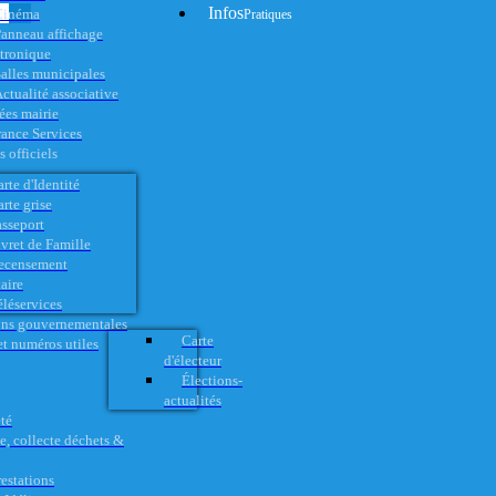
Infos
Cinéma
Pratiques
anneau affichage
ctronique
alles municipales
ctualité associative
es mairie
rance Services
 officiels
rte d'Identité
rte grise
asseport
vret de Famille
ecensement
aire
éléservices
ons gouvernementales
Carte
t numéros utiles
d'électeur
Élections-
actualités
té
e, collecte déchets &
restations