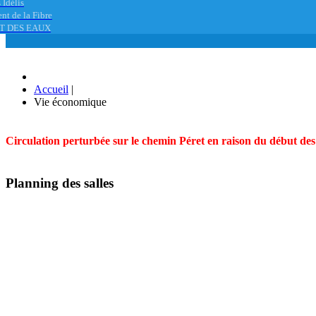
 Idélis
nt de la Fibre
T DES EAUX
Accueil
|
Vie économique
Circulation perturbée sur le chemin Péret en raison du début des t
Planning des salles