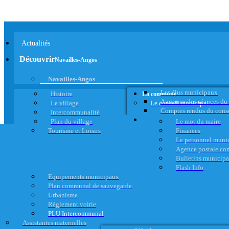
Actualités
Découvrir
Navailles-Angos
Navailles-Angos
Les élus municipaux
Histoire
La commune
Annonce des séances du
Le village
Le conseil municipal
Comptes rendus du cons
Intercommunalité
Plan du village
Le mot du maire
Tourisme et Loisirs
Finances
Le personnel muni
Agence postale c
Bulletins municip
Flash Info
Equipements municipaux
Plan communal de sauvegarde
Urbanisme
Règlement voirie
PLU Intercommunal
Assistantes maternelles