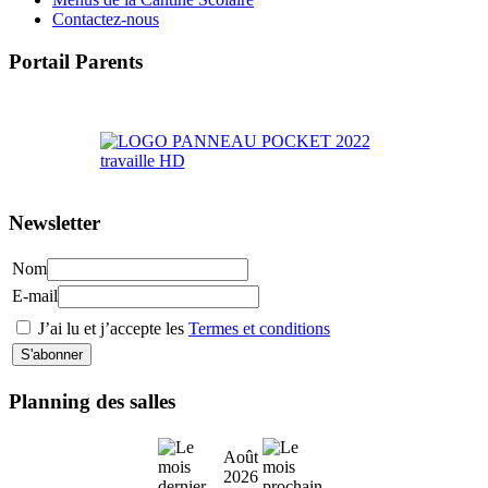
Contactez-nous
Portail Parents
>> Accéder au Portail Parents
Newsletter
Nom
E-mail
J’ai lu et j’accepte les
Termes et conditions
Planning des salles
Août
2026