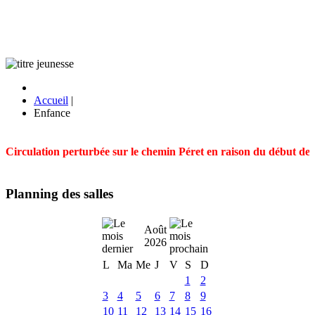
Accueil
|
Enfance
Circulation perturbée sur le chemin Péret en raison du début des t
Planning des salles
Août
2026
L
Ma
Me
J
V
S
D
1
2
3
4
5
6
7
8
9
10
11
12
13
14
15
16