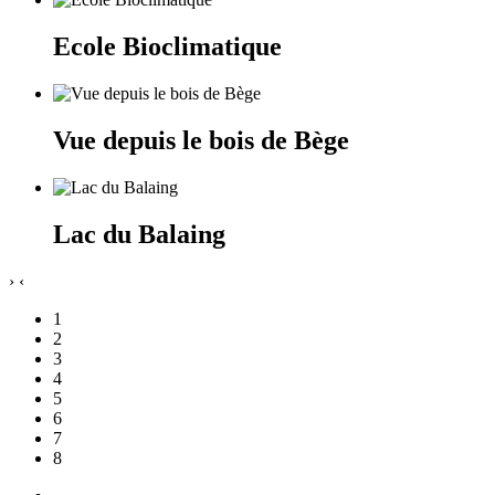
Ecole Bioclimatique
Vue depuis le bois de Bège
Lac du Balaing
›
‹
1
2
3
4
5
6
7
8