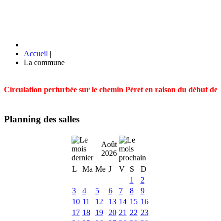
Accueil
|
La commune
Circulation perturbée sur le chemin Péret en raison du début des t
Planning des salles
Août
2026
L
Ma
Me
J
V
S
D
1
2
3
4
5
6
7
8
9
10
11
12
13
14
15
16
17
18
19
20
21
22
23