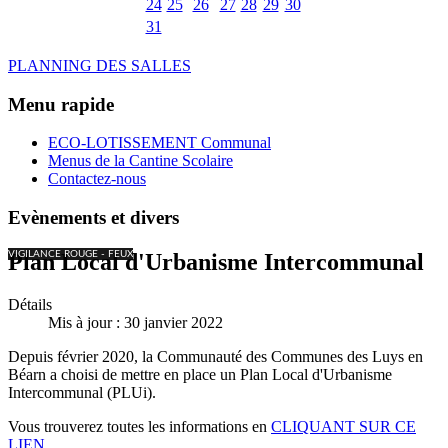
24
25
26
27
28
29
30
31
PLANNING DES SALLES
Menu rapide
ECO-LOTISSEMENT Communal
Menus de la Cantine Scolaire
Contactez-nous
Evènements et divers
VIGILANCE ROUGE - FEUX
Plan Local d'Urbanisme Intercommunal
Détails
Mis à jour : 30 janvier 2022
Depuis février 2020, la Communauté des Communes des Luys en
Béarn a choisi de mettre en place un Plan Local d'Urbanisme
Intercommunal (PLUi).
Vous trouverez toutes les informations en
CLIQUANT SUR CE
LIEN