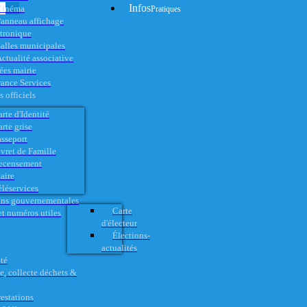
Infos
Cinéma
Pratiques
anneau affichage
ctronique
alles municipales
ctualité associative
es mairie
rance Services
 officiels
rte d'Identité
rte grise
asseport
vret de Famille
ecensement
aire
éléservices
ons gouvernementales
Carte
t numéros utiles
d'électeur
Élections-
actualités
té
e, collecte déchets &
restations