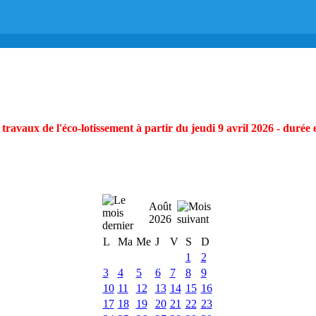
ravaux de l'éco-lotissement à partir du jeudi 9 avril 2026 - durée 
Août
2026
L
Ma
Me
J
V
S
D
1
2
3
4
5
6
7
8
9
10
11
12
13
14
15
16
17
18
19
20
21
22
23