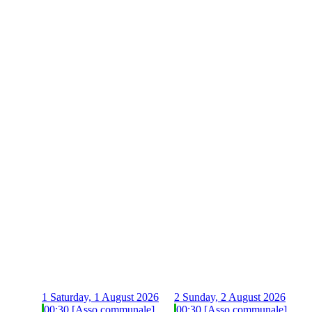
1
Saturday, 1 August 2026
2
Sunday, 2 August 2026
00:30 [Asso communale]
00:30 [Asso communale]