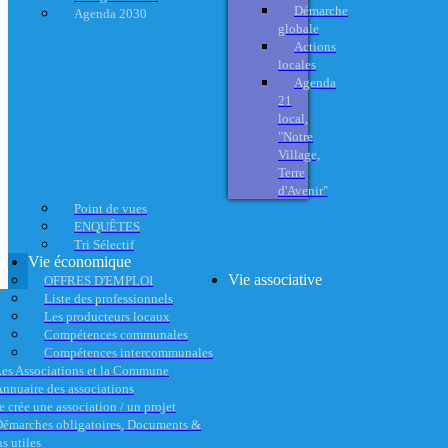
Démarche
Agenda 2030
globale
Actions
locales
Agenda
21
local,
"Notre
Village,
Terre
d'Avenir"
Point de vues
ENQUÊTES
Tri Sélectif
Vie économique
Vie associative
OFFRES D'EMPLOI
Liste des professionnels
Les producteurs locaux
Compétences communales
Compétences intercommunales
es Associations et la Commune
nnuaire des associations
e crée une association / un projet
émarches obligatoires, Documents &
s utiles