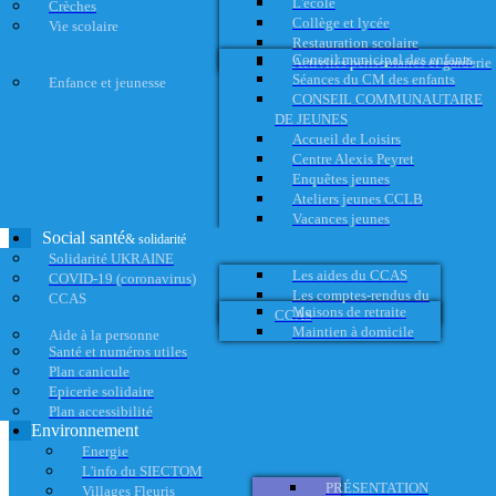
L'école
Crèches
Collège et lycée
Vie scolaire
Restauration scolaire
Conseil municipal des enfants
Activités périscolaires et garderie
Séances du CM des enfants
Enfance et jeunesse
CONSEIL COMMUNAUTAIRE
DE JEUNES
Accueil de Loisirs
Centre Alexis Peyret
Enquêtes jeunes
Ateliers jeunes CCLB
Vacances jeunes
Social santé
& solidarité
Solidarité UKRAINE
Les aides du CCAS
COVID-19 (coronavirus)
Les comptes-rendus du
CCAS
Maisons de retraite
CCAS
Maintien à domicile
Aide à la personne
Santé et numéros utiles
Plan canicule
Epicerie solidaire
Plan accessibilité
Environnement
Energie
L'info du SIECTOM
PRÉSENTATION
Villages Fleuris