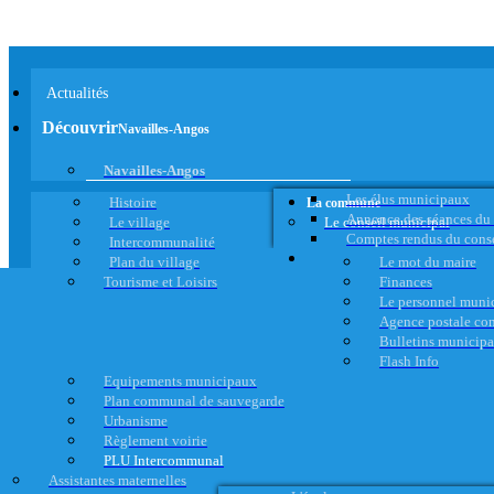
Actualités
Découvrir
Navailles-Angos
Navailles-Angos
Les élus municipaux
Histoire
La commune
Annonce des séances du
Le village
Le conseil municipal
Comptes rendus du cons
Intercommunalité
Plan du village
Le mot du maire
Tourisme et Loisirs
Finances
Le personnel muni
Agence postale c
Bulletins municip
Flash Info
Equipements municipaux
Plan communal de sauvegarde
Urbanisme
Règlement voirie
PLU Intercommunal
Assistantes maternelles