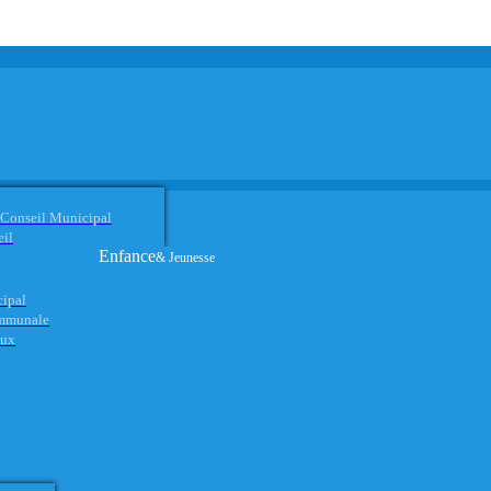
 Conseil Municipal
eil
Enfance
& Jeunesse
cipal
ommunale
aux