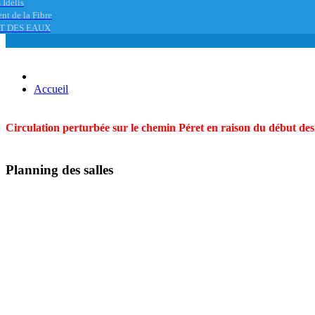
 Idélis
nt de la Fibre
T DES EAUX
Accueil
Circulation perturbée sur le chemin Péret en raison du début des t
Planning des salles