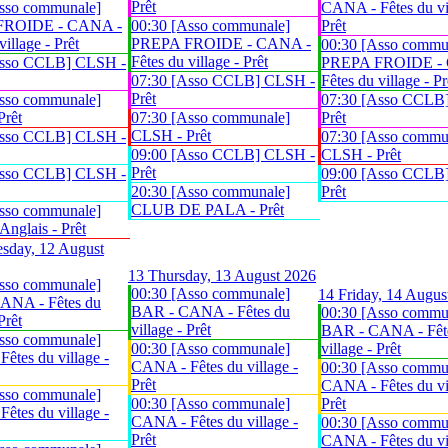
Prêt
sso communale]
CANA - Fêtes du vil
FROIDE - CANA -
00:30 [Asso communale]
Prêt
village - Prêt
PREPA FROIDE - CANA -
00:30 [Asso commu
Fêtes du village - Prêt
Asso CCLB] CLSH -
PREPA FROIDE -
07:30 [Asso CCLB] CLSH -
Fêtes du village - Pr
Prêt
sso communale]
07:30 [Asso CCLB
Prêt
07:30 [Asso communale]
Prêt
CLSH - Prêt
Asso CCLB] CLSH -
07:30 [Asso commu
09:00 [Asso CCLB] CLSH -
CLSH - Prêt
Prêt
Asso CCLB] CLSH -
09:00 [Asso CCLB
20:30 [Asso communale]
Prêt
CLUB DE PALA - Prêt
sso communale]
glais - Prêt
sday, 12 August
13
Thursday, 13 August 2026
sso communale]
00:30 [Asso communale]
14
Friday, 14 Augus
ANA - Fêtes du
BAR - CANA - Fêtes du
00:30 [Asso commu
Prêt
village - Prêt
BAR - CANA - Fêt
sso communale]
00:30 [Asso communale]
village - Prêt
êtes du village -
CANA - Fêtes du village -
00:30 [Asso commu
Prêt
CANA - Fêtes du vil
sso communale]
00:30 [Asso communale]
Prêt
êtes du village -
CANA - Fêtes du village -
00:30 [Asso commu
Prêt
CANA - Fêtes du vil