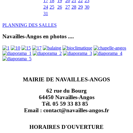
17
18
19
20
21
22
23
24
25
26
27
28
29
30
31
PLANNING DES SALLES
Navailles-Angos en photos ....
MAIRIE DE NAVAILLES-ANGOS
62 rue du Bourg
64450 Navailles-Angos
Tél. 05 59 33 83 85
Email : contact@navailles-angos.fr
HORAIRES D'OUVERTURE