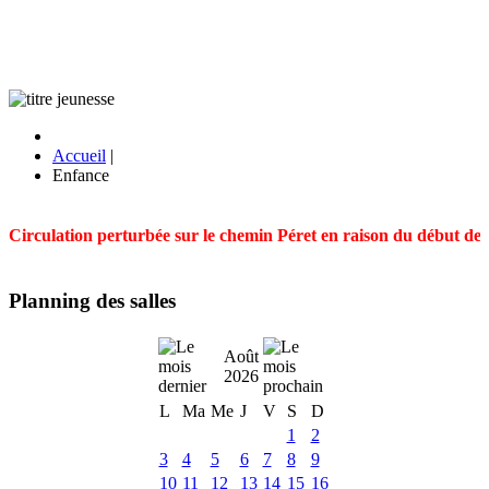
Accueil
|
Enfance
Circulation perturbée sur le chemin Péret en raison du début des t
Planning des salles
Août
2026
L
Ma
Me
J
V
S
D
1
2
3
4
5
6
7
8
9
10
11
12
13
14
15
16