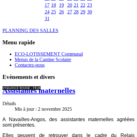
17
18
19
20
21
22
23
24
25
26
27
28
29
30
31
PLANNING DES SALLES
Menu rapide
ECO-LOTISSEMENT Communal
Menus de la Cantine Scolaire
Contactez-nous
Evènements et divers
VIGILANCE ROUGE - FEUX
Assistantes maternelles
Détails
Mis à jour : 2 novembre 2025
A Navailles-Angos, des assistantes maternelles agréées
sont présentes.
Elles peuvent de retrouver dans le cadre du Relais