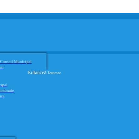
 Conseil Municipal
eil
Enfance
& Jeunesse
cipal
ommunale
aux