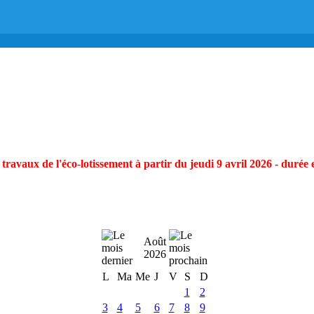
ravaux de l'éco-lotissement à partir du jeudi 9 avril 2026 - durée 
Août
2026
L
Ma
Me
J
V
S
D
1
2
3
4
5
6
7
8
9