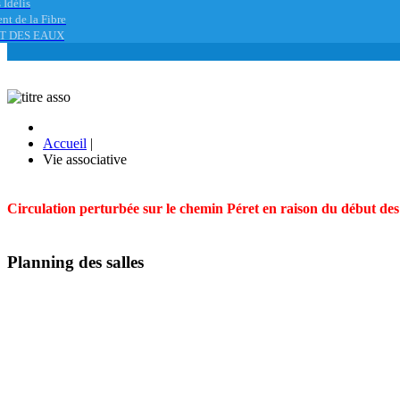
 Idélis
nt de la Fibre
T DES EAUX
Accueil
|
Vie associative
Circulation perturbée sur le chemin Péret en raison du début des t
Planning des salles