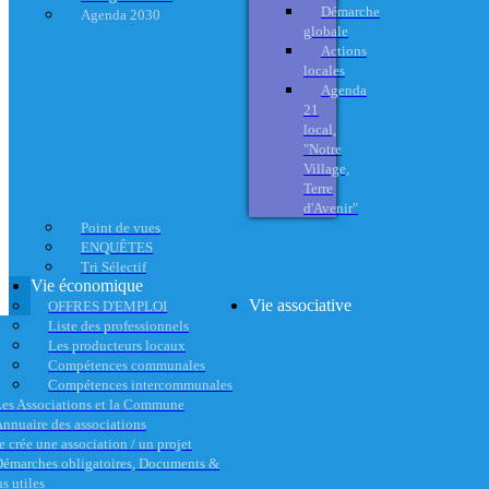
Démarche
Agenda 2030
globale
Actions
locales
Agenda
21
local,
"Notre
Village,
Terre
d'Avenir"
Point de vues
ENQUÊTES
Tri Sélectif
Vie économique
Vie associative
OFFRES D'EMPLOI
Liste des professionnels
Les producteurs locaux
Compétences communales
Compétences intercommunales
es Associations et la Commune
nnuaire des associations
e crée une association / un projet
émarches obligatoires, Documents &
s utiles