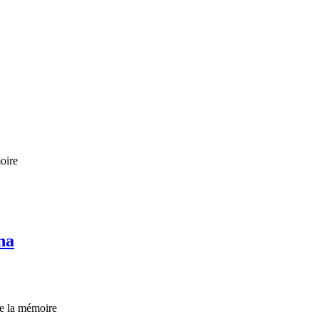
oire
na
de la mémoire