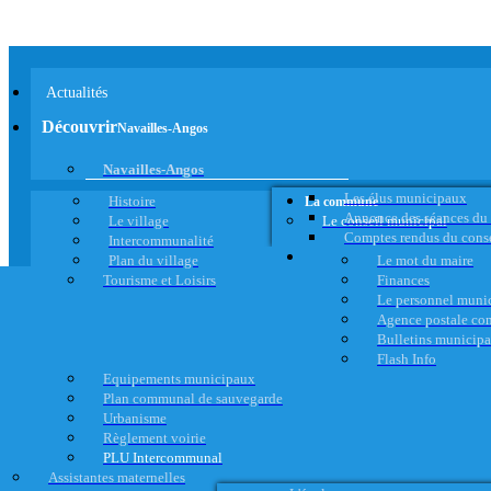
Actualités
Découvrir
Navailles-Angos
Navailles-Angos
Les élus municipaux
Histoire
La commune
Annonce des séances du
Le village
Le conseil municipal
Comptes rendus du cons
Intercommunalité
Plan du village
Le mot du maire
Tourisme et Loisirs
Finances
Le personnel muni
Agence postale c
Bulletins municip
Flash Info
Equipements municipaux
Plan communal de sauvegarde
Urbanisme
Règlement voirie
PLU Intercommunal
Assistantes maternelles