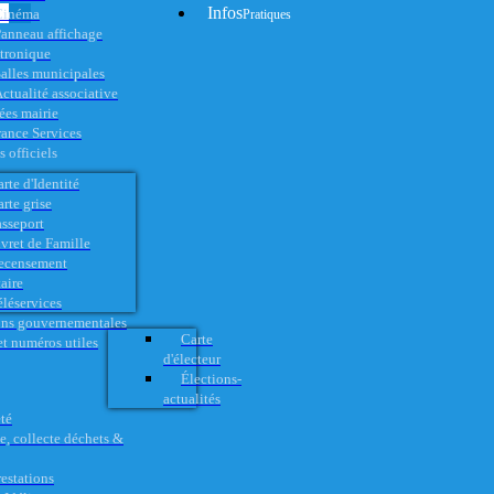
Infos
Cinéma
Pratiques
anneau affichage
ctronique
alles municipales
ctualité associative
es mairie
rance Services
 officiels
rte d'Identité
rte grise
asseport
vret de Famille
ecensement
aire
éléservices
ons gouvernementales
Carte
t numéros utiles
d'électeur
Élections-
actualités
té
e, collecte déchets &
restations