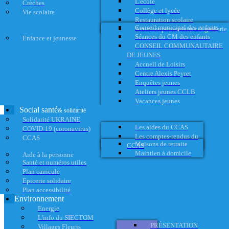
L'école
Crèches
Collège et lycée
Vie scolaire
Restauration scolaire
Conseil municipal des enfants
Activités périscolaires et garderie
Séances du CM des enfants
Enfance et jeunesse
CONSEIL COMMUNAUTAIRE
DE JEUNES
Accueil de Loisirs
Centre Alexis Peyret
Enquêtes jeunes
Ateliers jeunes CCLB
Vacances jeunes
Social santé
& solidarité
Solidarité UKRAINE
Les aides du CCAS
COVID-19 (coronavirus)
Les comptes-rendus du
CCAS
Maisons de retraite
CCAS
Maintien à domicile
Aide à la personne
Santé et numéros utiles
Plan canicule
Epicerie solidaire
Plan accessibilité
Environnement
Energie
L'info du SIECTOM
PRÉSENTATION
Villages Fleuris