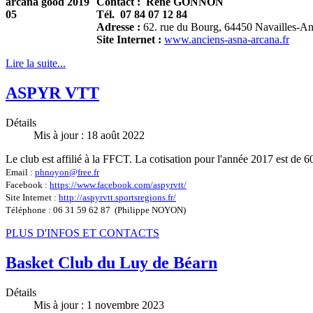
Contact :
René GONNON
Tél. 07 84 07 12 84
Adresse :
62. rue du Bourg, 64450 Navailles-A
Site Internet :
www.anciens-asna-arcana.fr
Lire la suite...
ASPYR VTT
Détails
Mis à jour : 18 août 2022
Le club est affilié à la FFCT. La cotisation pour l'année 2017 est d
Email :
phnoyon@free.fr
Facebook :
https://www.facebook.com/aspyrvtt/
Site Internet :
http://aspyrvtt.sportsregions.fr/
Téléphone : 06 31 59 62 87 (Philippe NOYON)
PLUS D'INFOS ET CONTACTS
Basket Club du Luy de Béarn
Détails
Mis à jour : 1 novembre 2023