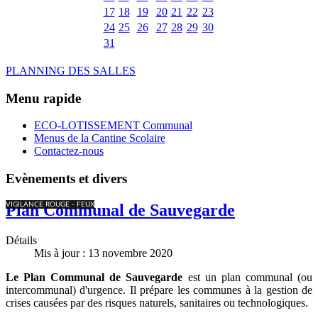
17
18
19
20
21
22
23
24
25
26
27
28
29
30
31
PLANNING DES SALLES
Menu rapide
ECO-LOTISSEMENT Communal
Menus de la Cantine Scolaire
Contactez-nous
Evènements et divers
VIGILANCE ROUGE - FEUX
Plan Communal de Sauvegarde
Détails
Mis à jour : 13 novembre 2020
Le Plan Communal de Sauvegarde
est un plan communal (ou
intercommunal) d'urgence. Il prépare les communes à la gestion de
crises causées par des risques naturels, sanitaires ou technologiques.