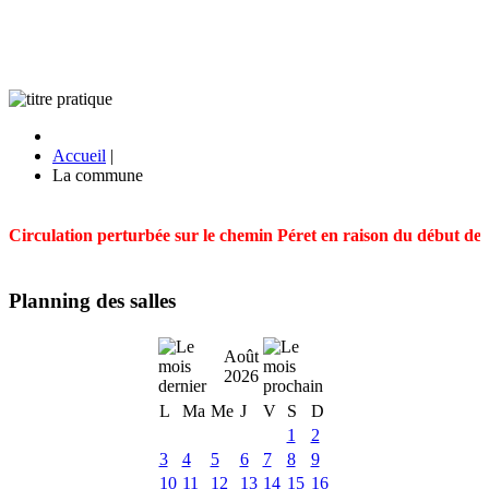
Accueil
|
La commune
Circulation perturbée sur le chemin Péret en raison du début des t
Planning des salles
Août
2026
L
Ma
Me
J
V
S
D
1
2
3
4
5
6
7
8
9
10
11
12
13
14
15
16