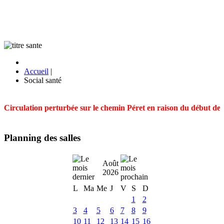
Accueil
|
Social santé
Circulation perturbée sur le chemin Péret en raison du début des t
Planning des salles
Août
2026
L
Ma
Me
J
V
S
D
1
2
3
4
5
6
7
8
9
10
11
12
13
14
15
16