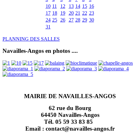
10
11
12
13
14
15
16
17
18
19
20
21
22
23
24
25
26
27
28
29
30
31
PLANNING DES SALLES
Navailles-Angos en photos ....
MAIRIE DE NAVAILLES-ANGOS
62 rue du Bourg
64450 Navailles-Angos
Tél. 05 59 33 83 85
Email : contact@navailles-angos.fr