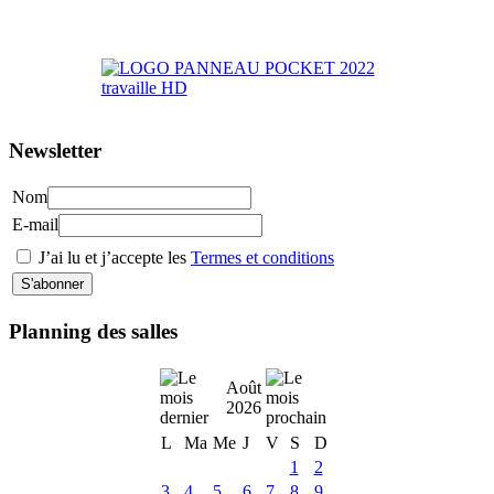
>> Accéder au Portail Parents
Newsletter
Nom
E-mail
J’ai lu et j’accepte les
Termes et conditions
Planning des salles
Août
2026
L
Ma
Me
J
V
S
D
1
2
3
4
5
6
7
8
9