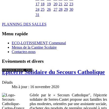
17
18
19
20
21
22
23
24
25
26
27
28
29
30
31
PLANNING DES SALLES
Menu rapide
ECO-LOTISSEMENT Communal
Menus de la Cantine Scolaire
Contactez-nous
Evènements et divers
VIGILANCE ROUGE - FEUX
Épicerie Solidaire du Secours Catholique
Détails
Mis à jour : 16 novembre 2020
Gérée par le « Secours Catholique", l'épicerie
solidaire de Serres-Castet propose aux familles les
plus modestes, orientées par une assistante sociale,
d'acheter des produits de première nécessité à prix