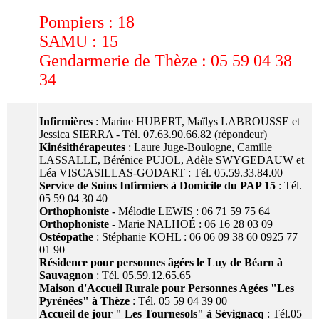
Pompiers : 18
SAMU : 15
Gendarmerie de Thèze : 05 59 04 38
34
Infirmières
: Marine HUBERT, Maïlys LABROUSSE et
Jessica SIERRA - Tél. 07.63.90.66.82 (répondeur)
Kinésithérapeutes
: Laure Juge-Boulogne, Camille
LASSALLE, Bérénice PUJOL, Adèle SWYGEDAUW et
Léa VISCASILLAS-GODART : Tél. 05.59.33.84.00
Service de Soins Infirmiers à Domicile du PAP 15
: Tél.
05 59 04 30 40
Orthophoniste -
Mélodie LEWIS : 06 71 59 75 64
Orthophoniste
- Marie NALHOÉ : 06 16 28 03 09
Ostéopathe
: Stéphanie KOHL : 06 06 09 38 60 0925 77
01 90
Résidence pour personnes âgées le Luy de Béarn à
Sauvagnon
: Tél. 05.59.12.65.65
Maison d'Accueil Rurale pour Personnes Agées "Les
Pyrénées" à Thèze
: Tél. 05 59 04 39 00
Accueil de jour " Les Tournesols" à Sévignacq
: Tél.05