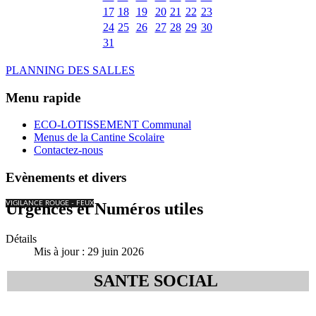
17
18
19
20
21
22
23
24
25
26
27
28
29
30
31
PLANNING DES SALLES
Menu rapide
ECO-LOTISSEMENT Communal
Menus de la Cantine Scolaire
Contactez-nous
Evènements et divers
VIGILANCE ROUGE - FEUX
Urgences et Numéros utiles
Détails
Mis à jour : 29 juin 2026
SANTE SOCIAL