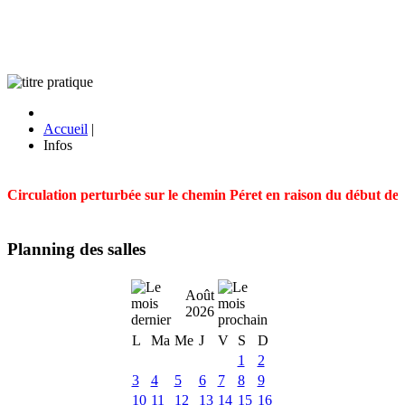
Accueil
|
Infos
Circulation perturbée sur le chemin Péret en raison du début des t
Planning des salles
Août
2026
L
Ma
Me
J
V
S
D
1
2
3
4
5
6
7
8
9
10
11
12
13
14
15
16