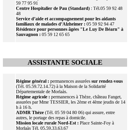
59 77 95 91
Centre Hospitalier de Pau (Standard)
: Tél.05 59 92 48
48
Service d’aide et accompagnement pour les aidants
familiaux de malades d’Alzheimer :
05 59 92 94 47
Résidence pour personnes âgées "Le Luy De Béarn" à
Sauvagnon :
05 59 12 65 65
ASSISTANTE SOCIALE
Régime général :
permanences assurées
sur rendez-vous
(Tél. 05.59.72.14.72) à la Maison de la Solidarité
Départementale de Morlaàs.
Régime agricole :
permanences à Thèze, château Fanget,
assurées par Mme TESSIER, les 2ème et 4ème jeudis de 14
h à 16 h.
ADMR Thèze
(Tél. 05 59 04 80 06) qui assure, entre
autres, le portage des repas à domicile.
Mission locale rurale Nord-Est :
Place Sainte-Foy à
Morlaàs Tél. 05.59.33.63.67