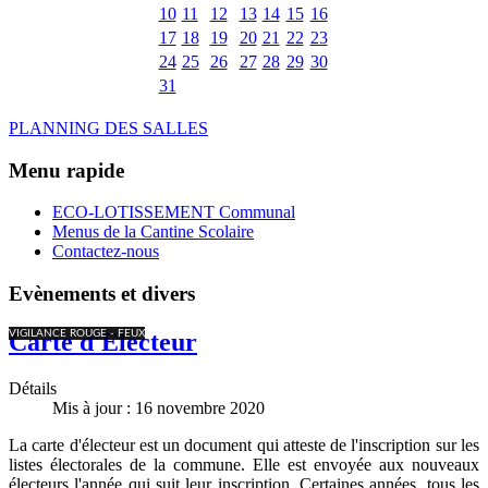
10
11
12
13
14
15
16
17
18
19
20
21
22
23
24
25
26
27
28
29
30
31
PLANNING DES SALLES
Menu rapide
ECO-LOTISSEMENT Communal
Menus de la Cantine Scolaire
Contactez-nous
Evènements et divers
VIGILANCE ROUGE - FEUX
Carte d'Electeur
Détails
Mis à jour : 16 novembre 2020
La carte d'électeur est un document qui atteste de l'inscription sur les
listes électorales de la commune. Elle est envoyée aux nouveaux
électeurs l'année qui suit leur inscription. Certaines années, tous les