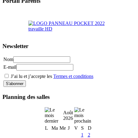
Portail Parents
>> Accéder au Portail Parents
Newsletter
Nom
E-mail
J’ai lu et j’accepte les
Termes et conditions
Planning des salles
Août
2026
L
Ma
Me
J
V
S
D
1
2