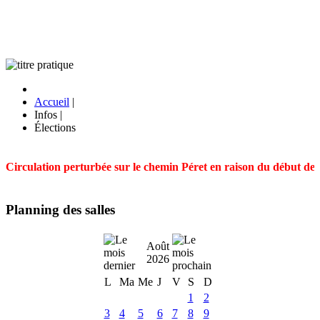
Accueil
|
Infos
|
Élections
Circulation perturbée sur le chemin Péret en raison du début des t
Planning des salles
Août
2026
L
Ma
Me
J
V
S
D
1
2
3
4
5
6
7
8
9