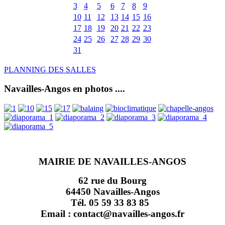
3
4
5
6
7
8
9
10
11
12
13
14
15
16
17
18
19
20
21
22
23
24
25
26
27
28
29
30
31
PLANNING DES SALLES
Navailles-Angos en photos ....
MAIRIE DE NAVAILLES-ANGOS
62 rue du Bourg
64450 Navailles-Angos
Tél. 05 59 33 83 85
Email : contact@navailles-angos.fr