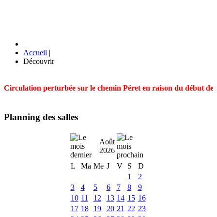
Accueil
|
Découvrir
Circulation perturbée sur le chemin Péret en raison du début des t
Planning des salles
Août
2026
L
Ma
Me
J
V
S
D
1
2
3
4
5
6
7
8
9
10
11
12
13
14
15
16
17
18
19
20
21
22
23