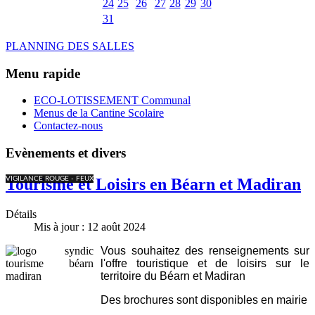
24
25
26
27
28
29
30
31
PLANNING DES SALLES
Menu rapide
ECO-LOTISSEMENT Communal
Menus de la Cantine Scolaire
Contactez-nous
Evènements et divers
VIGILANCE ROUGE - FEUX
Tourisme et Loisirs en Béarn et Madiran
Détails
Mis à jour : 12 août 2024
Vous souhaitez des renseignements sur
l'offre touristique et de loisirs sur le
territoire du Béarn et Madiran
Des brochures sont disponibles en mairie