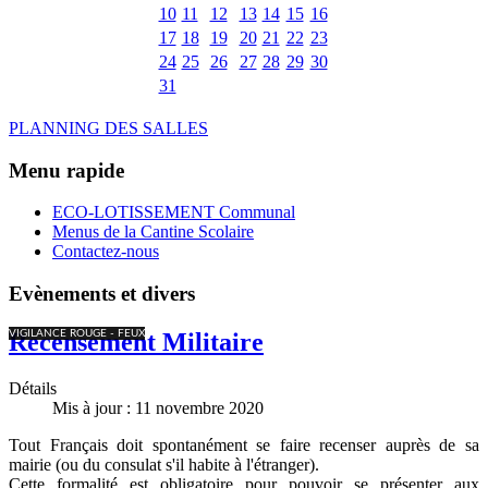
10
11
12
13
14
15
16
17
18
19
20
21
22
23
24
25
26
27
28
29
30
31
PLANNING DES SALLES
Menu rapide
ECO-LOTISSEMENT Communal
Menus de la Cantine Scolaire
Contactez-nous
Evènements et divers
VIGILANCE ROUGE - FEUX
Recensement Militaire
Détails
Mis à jour : 11 novembre 2020
Tout Français doit spontanément se faire recenser auprès de sa
mairie (ou du consulat s'il habite à l'étranger).
Cette formalité est obligatoire pour pouvoir se présenter aux