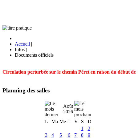
Accueil
|
Infos
|
Documents officiels
Circulation perturbée sur le chemin Péret en raison du début des t
Planning des salles
Août
2026
L
Ma
Me
J
V
S
D
1
2
3
4
5
6
7
8
9