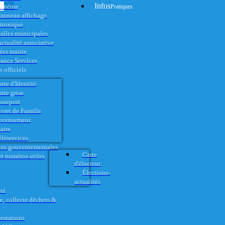
Infos
Cinéma
Pratiques
anneau affichage
ctronique
alles municipales
ctualité associative
es mairie
rance Services
 officiels
rte d'Identité
rte grise
asseport
vret de Famille
ecensement
aire
éléservices
ons gouvernementales
Carte
t numéros utiles
d'électeur
Élections-
actualités
té
e, collecte déchets &
restations