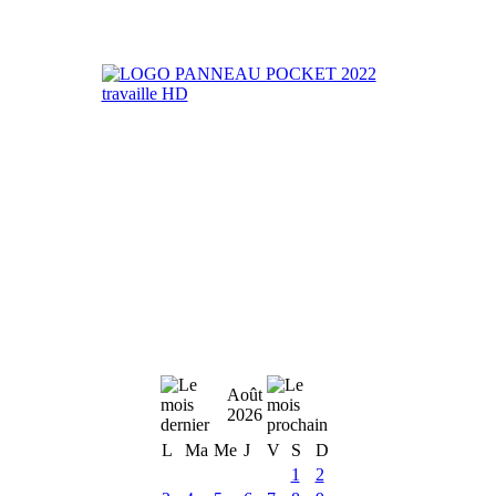
Août
2026
L
Ma
Me
J
V
S
D
1
2