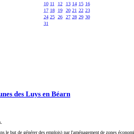
10
11
12
13
14
15
16
17
18
19
20
21
22
23
24
25
26
27
28
29
30
31
nes des Luys en Béarn
.
 (dans le but de générer des emplois) par l'aménagement de zones économi