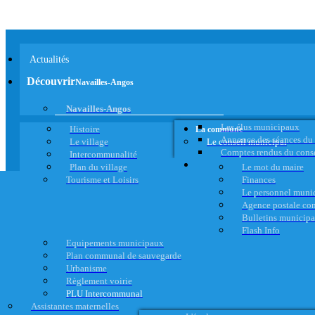
Actualités
Découvrir
Navailles-Angos
Navailles-Angos
Les élus municipaux
Histoire
La commune
Annonce des séances du
Le village
Le conseil municipal
Comptes rendus du cons
Intercommunalité
Plan du village
Le mot du maire
Tourisme et Loisirs
Finances
Le personnel muni
Agence postale c
Bulletins municip
Flash Info
Equipements municipaux
Plan communal de sauvegarde
Urbanisme
Règlement voirie
PLU Intercommunal
Assistantes maternelles