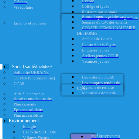
L'école
Crèches
Collège et lycée
Vie scolaire
Restauration scolaire
Conseil municipal des enfants
Activités périscolaires et garderie
Séances du CM des enfants
Enfance et jeunesse
CONSEIL COMMUNAUTAIRE
DE JEUNES
Accueil de Loisirs
Centre Alexis Peyret
Enquêtes jeunes
Ateliers jeunes CCLB
Vacances jeunes
Social santé
& solidarité
Solidarité UKRAINE
Les aides du CCAS
COVID-19 (coronavirus)
Les comptes-rendus du
CCAS
Maisons de retraite
CCAS
Maintien à domicile
Aide à la personne
Santé et numéros utiles
Plan canicule
Epicerie solidaire
Plan accessibilité
Environnement
Energie
L'info du SIECTOM
PRÉSENTATION
Villages Fleuris