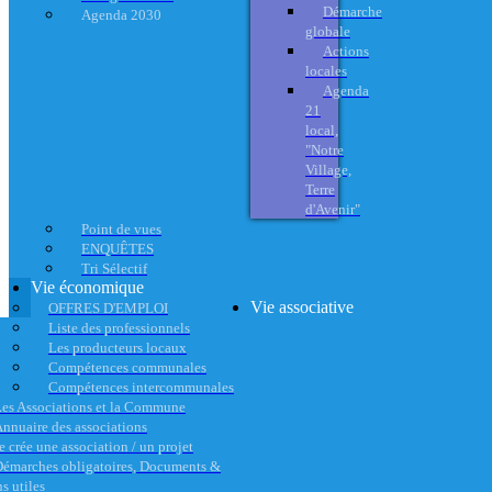
Démarche
Agenda 2030
globale
Actions
locales
Agenda
21
local,
"Notre
Village,
Terre
d'Avenir"
Point de vues
ENQUÊTES
Tri Sélectif
Vie économique
Vie associative
OFFRES D'EMPLOI
Liste des professionnels
Les producteurs locaux
Compétences communales
Compétences intercommunales
es Associations et la Commune
nnuaire des associations
e crée une association / un projet
émarches obligatoires, Documents &
s utiles