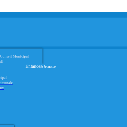
 Conseil Municipal
eil
Enfance
& Jeunesse
cipal
ommunale
aux