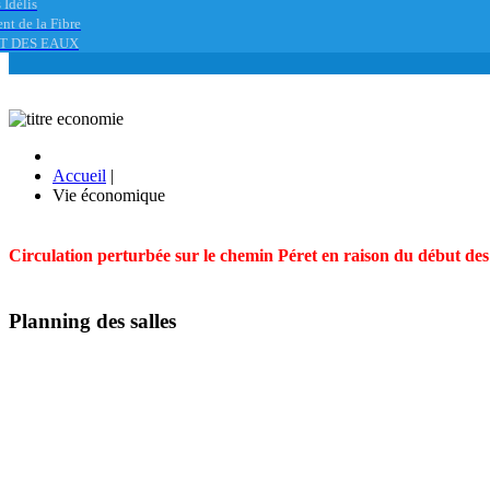
 Idélis
nt de la Fibre
T DES EAUX
Accueil
|
Vie économique
Circulation perturbée sur le chemin Péret en raison du début des t
Planning des salles