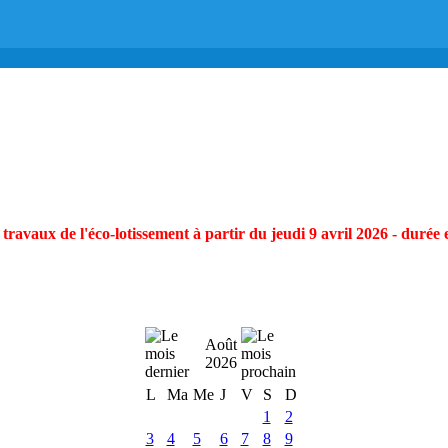
ravaux de l'éco-lotissement à partir du jeudi 9 avril 2026 - durée 
Août
2026
L
Ma
Me
J
V
S
D
1
2
3
4
5
6
7
8
9