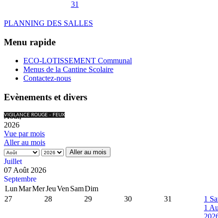
31
PLANNING DES SALLES
Menu rapide
ECO-LOTISSEMENT Communal
Menus de la Cantine Scolaire
Contactez-nous
Evènements et divers
Août,
VIGILANCE ROUGE - FEUX
2026
Vue par mois
Aller au mois
Aller au mois
Juillet
07 Août 2026
Septembre
Lun
Mar
Mer
Jeu
Ven
Sam
Dim
27
28
29
30
31
1
Sa
1 Au
202