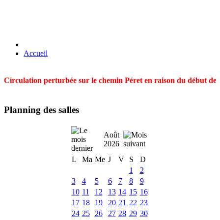
Accueil
Circulation perturbée sur le chemin Péret en raison du début des t
Planning des salles
Août
2026
L
Ma
Me
J
V
S
D
1
2
3
4
5
6
7
8
9
10
11
12
13
14
15
16
17
18
19
20
21
22
23
24
25
26
27
28
29
30