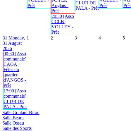
VOLLEY -
FOYER
VOLLEY -
VO
CLUB DE
Prêt
Anglais -
Prêt
Prêt
PALA - Prêt
Prêt
20:30 [Asso
CCLB]
VOLLEY -
Prêt
31
Monday,
1
2
3
4
5
31 August
2026
00:30 [Asso
communale]
CAQA -
Fêtes du
quartier
d'ANGOS -
Prêt
17:00 [Asso
communale]
CLUB DE
PALA - Prêt
Salle Gontaut-Biron
Salle Béarn
Salle Ossau
Salle des Sports