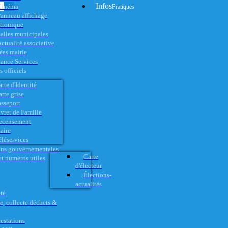
Infos
Cinéma
Pratiques
anneau affichage
ctronique
alles municipales
ctualité associative
es mairie
rance Services
 officiels
rte d'Identité
rte grise
asseport
vret de Famille
ecensement
aire
éléservices
ons gouvernementales
Carte
t numéros utiles
d'électeur
Élections-
actualités
té
e, collecte déchets &
restations