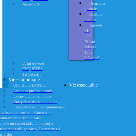
Démarche
Agenda 2030
globale
Actions
locales
Agenda
21
local,
"Notre
Village,
Terre
d'Avenir"
Point de vues
ENQUÊTES
Tri Sélectif
Vie économique
Vie associative
OFFRES D'EMPLOI
Liste des professionnels
Les producteurs locaux
Compétences communales
Compétences intercommunales
es Associations et la Commune
nnuaire des associations
e crée une association / un projet
émarches obligatoires, Documents &
s utiles