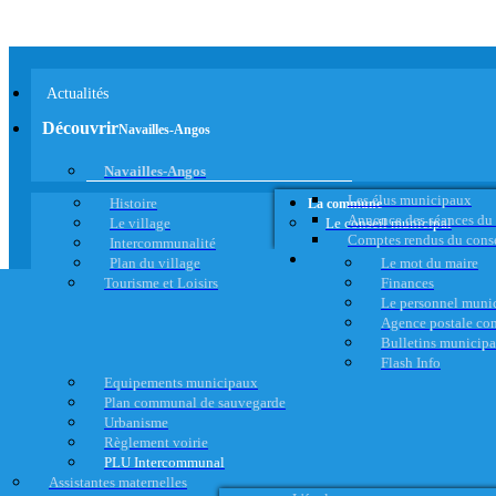
Actualités
Découvrir
Navailles-Angos
Navailles-Angos
Les élus municipaux
Histoire
La commune
Annonce des séances du
Le village
Le conseil municipal
Comptes rendus du cons
Intercommunalité
Plan du village
Le mot du maire
Tourisme et Loisirs
Finances
Le personnel muni
Agence postale c
Bulletins municip
Flash Info
Equipements municipaux
Plan communal de sauvegarde
Urbanisme
Règlement voirie
PLU Intercommunal
Assistantes maternelles