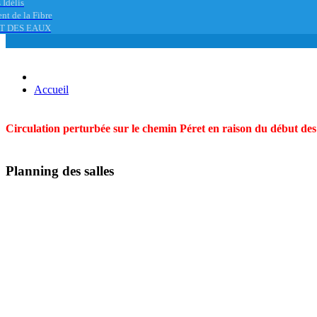
 Idélis
nt de la Fibre
T DES EAUX
Accueil
Circulation perturbée sur le chemin Péret en raison du début des t
Planning des salles