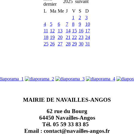
2025
L
Ma
Me
J
V
S
D
1
2
3
4
5
6
7
8
9
10
11
12
13
14
15
16
17
18
19
20
21
22
23
24
25
26
27
28
29
30
31
MAIRIE DE NAVAILLES-ANGOS
62 rue du Bourg
64450 Navailles-Angos
Tél. 05 59 33 83 85
Email : contact@navailles-angos.fr