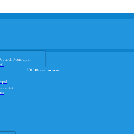
 Conseil Municipal
eil
Enfance
& Jeunesse
cipal
ommunale
aux