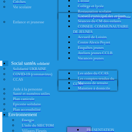
L'école
Crèches
Collège et lycée
Vie scolaire
Restauration scolaire
Conseil municipal des enfants
Activités périscolaires et garderie
Séances du CM des enfants
Enfance et jeunesse
CONSEIL COMMUNAUTAIRE
DE JEUNES
Accueil de Loisirs
Centre Alexis Peyret
Enquêtes jeunes
Ateliers jeunes CCLB
Vacances jeunes
Social santé
& solidarité
Solidarité UKRAINE
Les aides du CCAS
COVID-19 (coronavirus)
Les comptes-rendus du
CCAS
Maisons de retraite
CCAS
Maintien à domicile
Aide à la personne
Santé et numéros utiles
Plan canicule
Epicerie solidaire
Plan accessibilité
Environnement
Energie
L'info du SIECTOM
PRÉSENTATION
Villages Fleuris