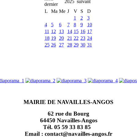
2025
L
Ma
Me
J
V
S
D
1
2
3
4
5
6
7
8
9
10
11
12
13
14
15
16
17
18
19
20
21
22
23
24
25
26
27
28
29
30
31
MAIRIE DE NAVAILLES-ANGOS
62 rue du Bourg
64450 Navailles-Angos
Tél. 05 59 33 83 85
Email : contact@navailles-angos.fr