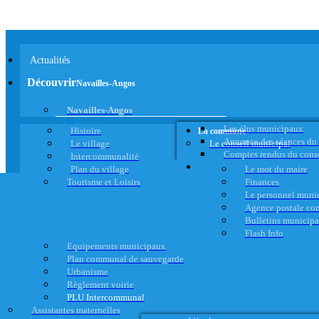
Actualités
Découvrir
Navailles-Angos
Navailles-Angos
Les élus municipaux
Histoire
La commune
Annonce des séances du
Le village
Le conseil municipal
Comptes rendus du cons
Intercommunalité
Plan du village
Le mot du maire
Tourisme et Loisirs
Finances
Le personnel muni
Agence postale c
Bulletins municip
Flash Info
Equipements municipaux
Plan communal de sauvegarde
Urbanisme
Règlement voirie
PLU Intercommunal
Assistantes maternelles