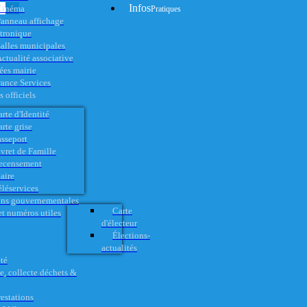
Infos
Cinéma
Pratiques
anneau affichage
ctronique
alles municipales
ctualité associative
es mairie
rance Services
 officiels
rte d'Identité
rte grise
asseport
vret de Famille
ecensement
aire
éléservices
ons gouvernementales
Carte
t numéros utiles
d'électeur
Élections-
actualités
té
e, collecte déchets &
restations