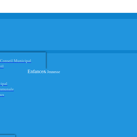
 Conseil Municipal
eil
Enfance
& Jeunesse
cipal
ommunale
aux