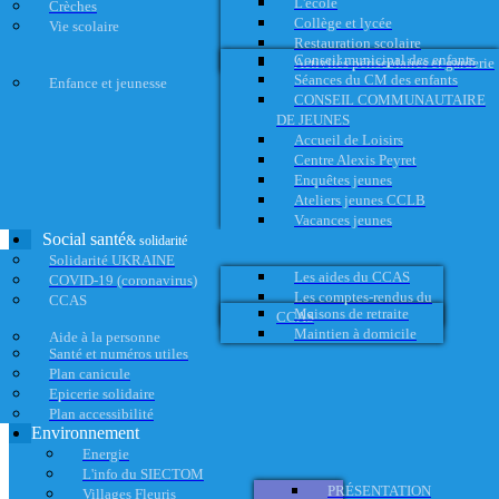
L'école
Crèches
Collège et lycée
Vie scolaire
Restauration scolaire
Conseil municipal des enfants
Activités périscolaires et garderie
Séances du CM des enfants
Enfance et jeunesse
CONSEIL COMMUNAUTAIRE
DE JEUNES
Accueil de Loisirs
Centre Alexis Peyret
Enquêtes jeunes
Ateliers jeunes CCLB
Vacances jeunes
Social santé
& solidarité
Solidarité UKRAINE
Les aides du CCAS
COVID-19 (coronavirus)
Les comptes-rendus du
CCAS
Maisons de retraite
CCAS
Maintien à domicile
Aide à la personne
Santé et numéros utiles
Plan canicule
Epicerie solidaire
Plan accessibilité
Environnement
Energie
L'info du SIECTOM
PRÉSENTATION
Villages Fleuris