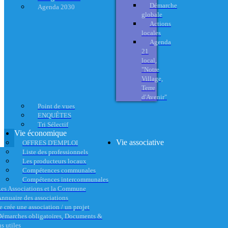
Démarche
Agenda 2030
globale
Actions
locales
Agenda
21
local,
"Notre
Village,
Terre
d'Avenir"
Point de vues
ENQUÊTES
Tri Sélectif
Vie économique
Vie associative
OFFRES D'EMPLOI
Liste des professionnels
Les producteurs locaux
Compétences communales
Compétences intercommunales
es Associations et la Commune
nnuaire des associations
e crée une association / un projet
émarches obligatoires, Documents &
s utiles