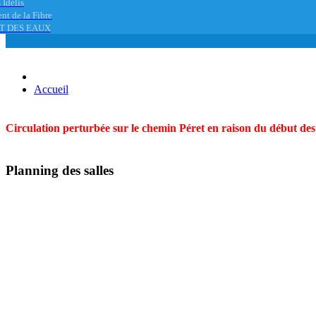
 Idélis
nt de la Fibre
T DES EAUX
Accueil
Circulation perturbée sur le chemin Péret en raison du début des t
Planning des salles