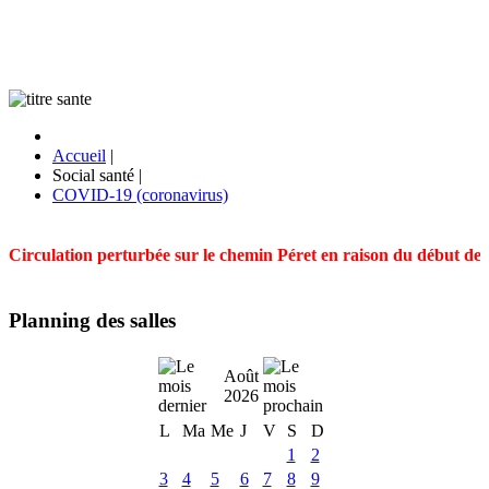
Accueil
|
Social santé
|
COVID-19 (coronavirus)
Circulation perturbée sur le chemin Péret en raison du début des t
Planning des salles
Août
2026
L
Ma
Me
J
V
S
D
1
2
3
4
5
6
7
8
9