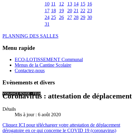
10
11
12
13
14
15
16
17
18
19
20
21
22
23
24
25
26
27
28
29
30
31
PLANNING DES SALLES
Menu rapide
ECO-LOTISSEMENT Communal
Menus de la Cantine Scolaire
Contactez-nous
Evènements et divers
VIGILANCE ROUGE - FEUX
Coronavirus : attestation de déplacement
Détails
Mis à jour : 6 août 2020
Cliquez ICI pour télécharger votre attestation de déplacement
dérogatoire en ce qui concerne le COVID 19 (coronavirus)