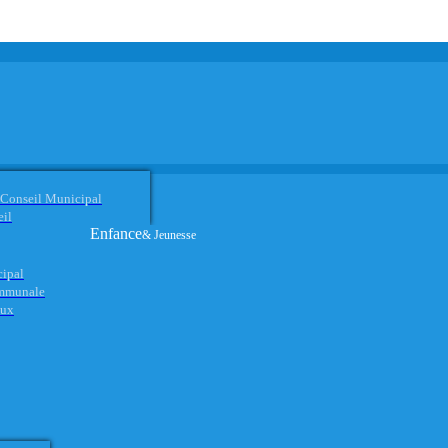
 Conseil Municipal
eil
Enfance
& Jeunesse
cipal
ommunale
aux