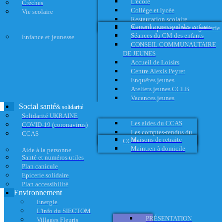
L'école
Crèches
Collège et lycée
Vie scolaire
Restauration scolaire
Conseil municipal des enfants
Activités périscolaires et garderie
Séances du CM des enfants
Enfance et jeunesse
CONSEIL COMMUNAUTAIRE
DE JEUNES
Accueil de Loisirs
Centre Alexis Peyret
Enquêtes jeunes
Ateliers jeunes CCLB
Vacances jeunes
Social santé
& solidarité
Solidarité UKRAINE
Les aides du CCAS
COVID-19 (coronavirus)
Les comptes-rendus du
CCAS
Maisons de retraite
CCAS
Maintien à domicile
Aide à la personne
Santé et numéros utiles
Plan canicule
Epicerie solidaire
Plan accessibilité
Environnement
Energie
L'info du SIECTOM
PRÉSENTATION
Villages Fleuris