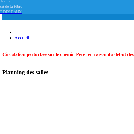
 Idélis
nt de la Fibre
T DES EAUX
Accueil
Circulation perturbée sur le chemin Péret en raison du début des t
Planning des salles