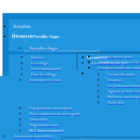
Actualités
Découvrir
Navailles-Angos
Navailles-Angos
Les élus municipaux
Histoire
La commune
Annonce des séances du
Le village
Le conseil municipal
Comptes rendus du cons
Intercommunalité
Plan du village
Le mot du maire
Tourisme et Loisirs
Finances
Le personnel muni
Agence postale c
Bulletins municip
Flash Info
Equipements municipaux
Plan communal de sauvegarde
Urbanisme
Règlement voirie
PLU Intercommunal
Assistantes maternelles