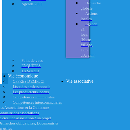
Démarche
Agenda 2030
globale
Actions
locales
Agenda
21
local,
"Notre
Village,
Terre
d'Avenir"
Point de vues
ENQUÊTES
Tri Sélectif
Vie économique
Vie associative
OFFRES D'EMPLOI
Liste des professionnels
Les producteurs locaux
Compétences communales
Compétences intercommunales
es Associations et la Commune
nnuaire des associations
e crée une association / un projet
émarches obligatoires, Documents &
s utiles