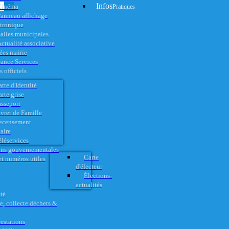
Infos
Cinéma
Pratiques
anneau affichage
ctronique
alles municipales
ctualité associative
es mairie
rance Services
 officiels
rte d'Identité
rte grise
asseport
vret de Famille
ecensement
aire
éléservices
ons gouvernementales
Carte
t numéros utiles
d'électeur
Élections-
actualités
té
e, collecte déchets &
restations