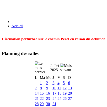
Accueil
Circulation perturbée sur le chemin Péret en raison du début des t
Planning des salles
Juillet
2025
L
Ma
Me
J
V
S
D
1
2
3
4
5
6
7
8
9
10
11
12
13
14
15
16
17
18
19
20
21
22
23
24
25
26
27
28
29
30
31