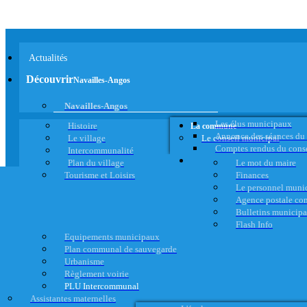
Actualités
Découvrir
Navailles-Angos
Navailles-Angos
Les élus municipaux
Histoire
La commune
Annonce des séances du
Le village
Le conseil municipal
Comptes rendus du cons
Intercommunalité
Plan du village
Le mot du maire
Tourisme et Loisirs
Finances
Le personnel muni
Agence postale c
Bulletins municip
Flash Info
Equipements municipaux
Plan communal de sauvegarde
Urbanisme
Règlement voirie
PLU Intercommunal
Assistantes maternelles