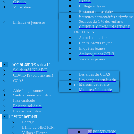
L'école
Crèches
Collège et lycée
Vie scolaire
Restauration scolaire
Conseil municipal des enfants
Activités périscolaires et garderie
Séances du CM des enfants
Enfance et jeunesse
CONSEIL COMMUNAUTAIRE
DE JEUNES
Accueil de Loisirs
Centre Alexis Peyret
Enquêtes jeunes
Ateliers jeunes CCLB
Vacances jeunes
Social santé
& solidarité
Solidarité UKRAINE
Les aides du CCAS
COVID-19 (coronavirus)
Les comptes-rendus du
CCAS
Maisons de retraite
CCAS
Maintien à domicile
Aide à la personne
Santé et numéros utiles
Plan canicule
Epicerie solidaire
Plan accessibilité
Environnement
Energie
L'info du SIECTOM
PRÉSENTATION
Villages Fleuris