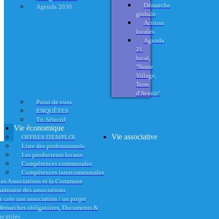
Démarche
Agenda 2030
globale
Actions
locales
Agenda
21
local,
"Notre
Village,
Terre
d'Avenir"
Point de vues
ENQUÊTES
Tri Sélectif
Vie économique
Vie associative
OFFRES D'EMPLOI
Liste des professionnels
Les producteurs locaux
Compétences communales
Compétences intercommunales
es Associations et la Commune
nnuaire des associations
e crée une association / un projet
émarches obligatoires, Documents &
s utiles