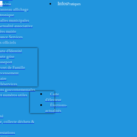
Infos
Cinéma
Pratiques
anneau affichage
ctronique
alles municipales
ctualité associative
es mairie
rance Services
 officiels
rte d'Identité
rte grise
asseport
vret de Famille
ecensement
aire
éléservices
ons gouvernementales
Carte
t numéros utiles
d'électeur
Élections-
actualités
té
e, collecte déchets &
restations