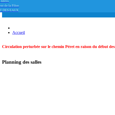
 Idélis
nt de la Fibre
T DES EAUX
Accueil
Circulation perturbée sur le chemin Péret en raison du début des t
Planning des salles