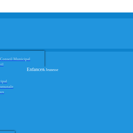
 Conseil Municipal
eil
Enfance
& Jeunesse
cipal
ommunale
aux