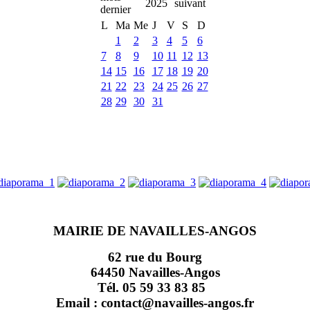
2025
L
Ma
Me
J
V
S
D
1
2
3
4
5
6
7
8
9
10
11
12
13
14
15
16
17
18
19
20
21
22
23
24
25
26
27
28
29
30
31
MAIRIE DE NAVAILLES-ANGOS
62 rue du Bourg
64450 Navailles-Angos
Tél. 05 59 33 83 85
Email : contact@navailles-angos.fr