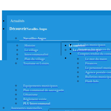
Actualités
Découvrir
Navailles-Angos
Navailles-Angos
Les élus municipaux
Histoire
La commune
Annonce des séances du
Le village
Le conseil municipal
Comptes rendus du cons
Intercommunalité
Plan du village
Le mot du maire
Tourisme et Loisirs
Finances
Le personnel muni
Agence postale c
Bulletins municip
Flash Info
Equipements municipaux
Plan communal de sauvegarde
Urbanisme
Règlement voirie
PLU Intercommunal
Assistantes maternelles