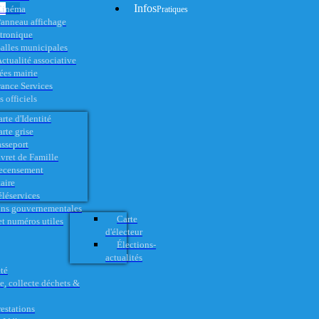
Infos
Cinéma
Pratiques
anneau affichage
ctronique
alles municipales
ctualité associative
es mairie
rance Services
 officiels
rte d'Identité
rte grise
asseport
vret de Famille
ecensement
aire
éléservices
ons gouvernementales
Carte
t numéros utiles
d'électeur
Élections-
actualités
té
e, collecte déchets &
restations