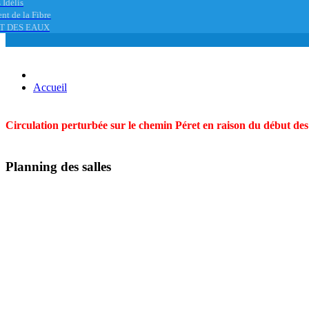
 Idélis
nt de la Fibre
T DES EAUX
Accueil
Circulation perturbée sur le chemin Péret en raison du début des t
Planning des salles