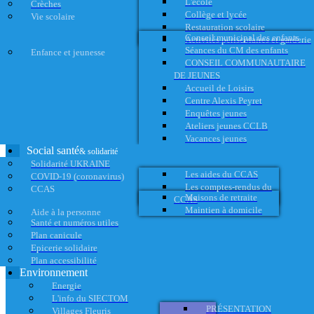
L'école
Crèches
Collège et lycée
Vie scolaire
Restauration scolaire
Conseil municipal des enfants
Activités périscolaires et garderie
Séances du CM des enfants
Enfance et jeunesse
CONSEIL COMMUNAUTAIRE
DE JEUNES
Accueil de Loisirs
Centre Alexis Peyret
Enquêtes jeunes
Ateliers jeunes CCLB
Vacances jeunes
Social santé
& solidarité
Solidarité UKRAINE
Les aides du CCAS
COVID-19 (coronavirus)
Les comptes-rendus du
CCAS
Maisons de retraite
CCAS
Maintien à domicile
Aide à la personne
Santé et numéros utiles
Plan canicule
Epicerie solidaire
Plan accessibilité
Environnement
Energie
L'info du SIECTOM
PRÉSENTATION
Villages Fleuris