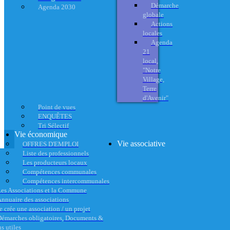
Démarche
Agenda 2030
globale
Actions
locales
Agenda
21
local,
"Notre
Village,
Terre
d'Avenir"
Point de vues
ENQUÊTES
Tri Sélectif
Vie économique
Vie associative
OFFRES D'EMPLOI
Liste des professionnels
Les producteurs locaux
Compétences communales
Compétences intercommunales
es Associations et la Commune
nnuaire des associations
e crée une association / un projet
émarches obligatoires, Documents &
s utiles