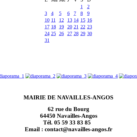
1
2
3
4
5
6
7
8
9
10
11
12
13
14
15
16
17
18
19
20
21
22
23
24
25
26
27
28
29
30
31
MAIRIE DE NAVAILLES-ANGOS
62 rue du Bourg
64450 Navailles-Angos
Tél. 05 59 33 83 85
Email : contact@navailles-angos.fr