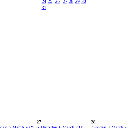
24
25
26
27
28
29
30
31
27
28
day, 5 March 2025
6
Thursday, 6 March 2025
7
Friday, 7 March 2