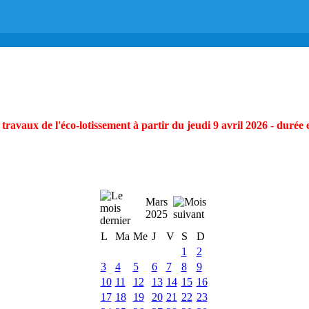
ravaux de l'éco-lotissement à partir du jeudi 9 avril 2026 - durée 
Mars
2025
L
Ma
Me
J
V
S
D
1
2
3
4
5
6
7
8
9
10
11
12
13
14
15
16
17
18
19
20
21
22
23