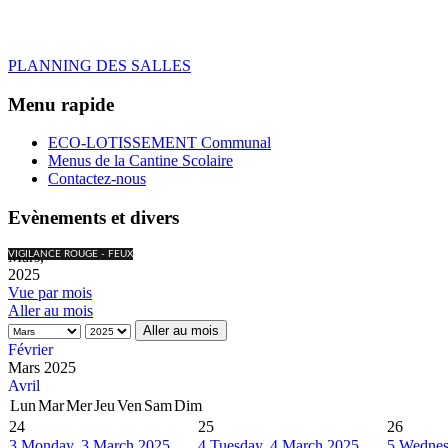
PLANNING DES SALLES
Menu rapide
ECO-LOTISSEMENT Communal
Menus de la Cantine Scolaire
Contactez-nous
Evènements et divers
Mars,
VIGILANCE ROUGE - FEUX
2025
Vue par mois
Aller au mois
Aller au mois
Février
Mars 2025
Avril
Lun
Mar
Mer
Jeu
Ven
Sam
Dim
24
25
26
3
Monday, 3 March 2025
4
Tuesday, 4 March 2025
5
Wednes