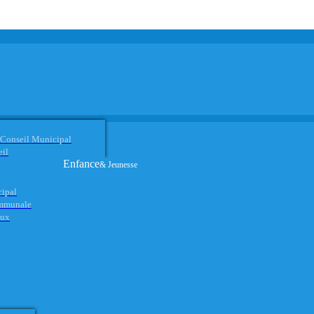
 Conseil Municipal
eil
Enfance
& Jeunesse
cipal
ommunale
aux