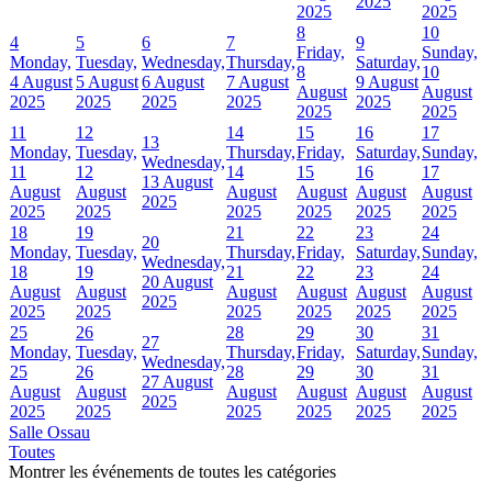
2025
2025
2025
8
10
4
5
6
7
9
Friday,
Sunday,
Monday,
Tuesday,
Wednesday,
Thursday,
Saturday,
8
10
4 August
5 August
6 August
7 August
9 August
August
August
2025
2025
2025
2025
2025
2025
2025
11
12
14
15
16
17
13
Monday,
Tuesday,
Thursday,
Friday,
Saturday,
Sunday,
Wednesday,
11
12
14
15
16
17
13 August
August
August
August
August
August
August
2025
2025
2025
2025
2025
2025
2025
18
19
21
22
23
24
20
Monday,
Tuesday,
Thursday,
Friday,
Saturday,
Sunday,
Wednesday,
18
19
21
22
23
24
20 August
August
August
August
August
August
August
2025
2025
2025
2025
2025
2025
2025
25
26
28
29
30
31
27
Monday,
Tuesday,
Thursday,
Friday,
Saturday,
Sunday,
Wednesday,
25
26
28
29
30
31
27 August
August
August
August
August
August
August
2025
2025
2025
2025
2025
2025
2025
Salle Ossau
Toutes
Montrer les événements de toutes les catégories