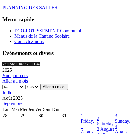
PLANNING DES SALLES
Menu rapide
ECO-LOTISSEMENT Communal
Menus de la Cantine Scolaire
Contactez-nous
Evènements et divers
Août,
VIGILANCE ROUGE - FEUX
2025
Vue par mois
Aller au mois
Aller au mois
Juillet
Août 2025
Septembre
Lun
Mar
Mer
Jeu
Ven
Sam
Dim
28
29
30
31
1
3
2
Friday,
Sunday,
Saturday,
1
3
2 August
August
August