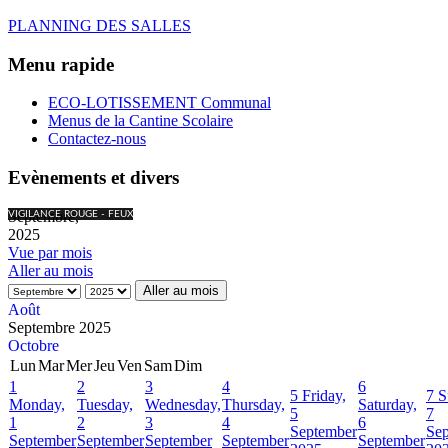
PLANNING DES SALLES
Menu rapide
ECO-LOTISSEMENT Communal
Menus de la Cantine Scolaire
Contactez-nous
Evènements et divers
Septembre,
VIGILANCE ROUGE - FEUX
2025
Vue par mois
Aller au mois
Aller au mois
Août
Septembre 2025
Octobre
Lun
Mar
Mer
Jeu
Ven
Sam
Dim
1
2
3
4
6
5
Friday,
7
S
Monday,
Tuesday,
Wednesday,
Thursday,
Saturday,
5
7
1
2
3
4
6
September
Se
September
September
September
September
September