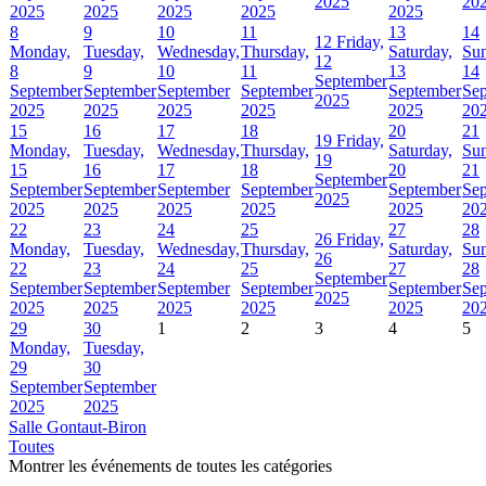
2025
20
2025
2025
2025
2025
2025
8
9
10
11
13
14
12
Friday,
Monday,
Tuesday,
Wednesday,
Thursday,
Saturday,
Sun
12
8
9
10
11
13
14
September
September
September
September
September
September
Se
2025
2025
2025
2025
2025
2025
20
15
16
17
18
20
21
19
Friday,
Monday,
Tuesday,
Wednesday,
Thursday,
Saturday,
Sun
19
15
16
17
18
20
21
September
September
September
September
September
September
Se
2025
2025
2025
2025
2025
2025
20
22
23
24
25
27
28
26
Friday,
Monday,
Tuesday,
Wednesday,
Thursday,
Saturday,
Sun
26
22
23
24
25
27
28
September
September
September
September
September
September
Se
2025
2025
2025
2025
2025
2025
20
29
30
1
2
3
4
5
Monday,
Tuesday,
29
30
September
September
2025
2025
Salle Gontaut-Biron
Toutes
Montrer les événements de toutes les catégories