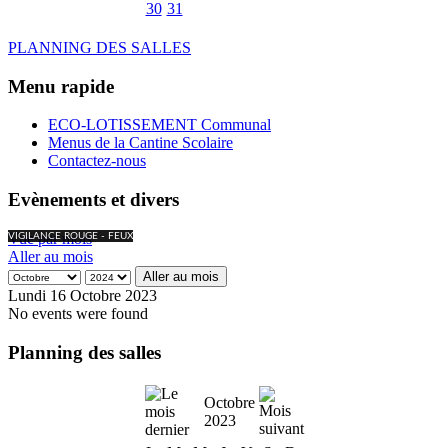
30
31
PLANNING DES SALLES
Menu rapide
ECO-LOTISSEMENT Communal
Menus de la Cantine Scolaire
Contactez-nous
Evènements et divers
Vue par mois
VIGILANCE ROUGE - FEUX
Aller au mois
Aller au mois
Lundi 16 Octobre 2023
No events were found
Planning des salles
Octobre
2023