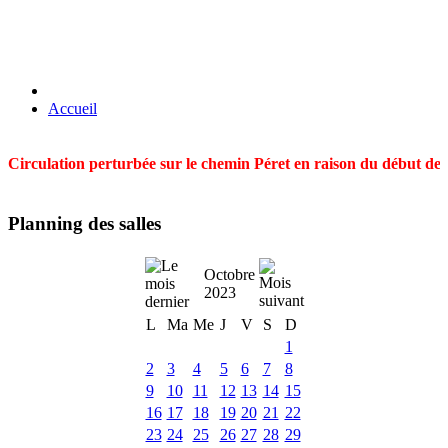
Accueil
Circulation perturbée sur le chemin Péret en raison du début des t
Planning des salles
Octobre
2023
L
Ma
Me
J
V
S
D
1
2
3
4
5
6
7
8
9
10
11
12
13
14
15
16
17
18
19
20
21
22
23
24
25
26
27
28
29