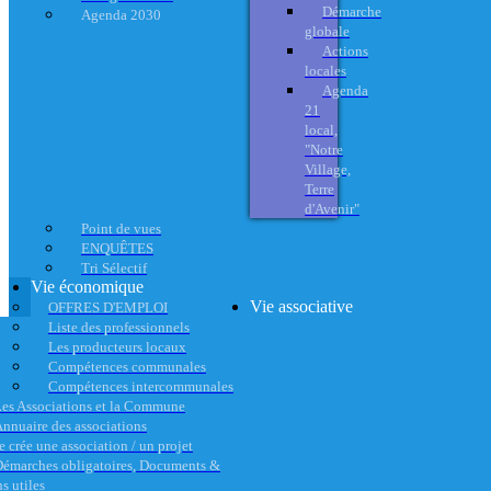
Démarche
Agenda 2030
globale
Actions
locales
Agenda
21
local,
"Notre
Village,
Terre
d'Avenir"
Point de vues
ENQUÊTES
Tri Sélectif
Vie économique
Vie associative
OFFRES D'EMPLOI
Liste des professionnels
Les producteurs locaux
Compétences communales
Compétences intercommunales
es Associations et la Commune
nnuaire des associations
e crée une association / un projet
émarches obligatoires, Documents &
s utiles