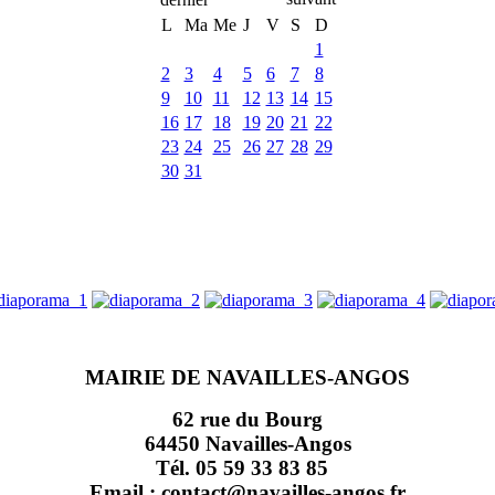
L
Ma
Me
J
V
S
D
1
2
3
4
5
6
7
8
9
10
11
12
13
14
15
16
17
18
19
20
21
22
23
24
25
26
27
28
29
30
31
MAIRIE DE NAVAILLES-ANGOS
62 rue du Bourg
64450 Navailles-Angos
Tél. 05 59 33 83 85
Email : contact@navailles-angos.fr