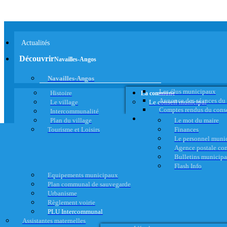
Actualités
Découvrir
Navailles-Angos
Navailles-Angos
Les élus municipaux
Histoire
La commune
Annonce des séances du
Le village
Le conseil municipal
Comptes rendus du cons
Intercommunalité
Plan du village
Le mot du maire
Tourisme et Loisirs
Finances
Le personnel muni
Agence postale c
Bulletins municip
Flash Info
Equipements municipaux
Plan communal de sauvegarde
Urbanisme
Règlement voirie
PLU Intercommunal
Assistantes maternelles