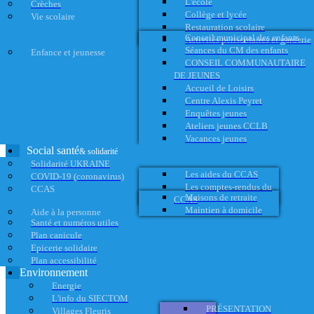
L'école
Crèches
Collège et lycée
Vie scolaire
Restauration scolaire
Conseil municipal des enfants
Activités périscolaires et garderie
Séances du CM des enfants
Enfance et jeunesse
CONSEIL COMMUNAUTAIRE
DE JEUNES
Accueil de Loisirs
Centre Alexis Peyret
Enquêtes jeunes
Ateliers jeunes CCLB
Vacances jeunes
Social santé
& solidarité
Solidarité UKRAINE
Les aides du CCAS
COVID-19 (coronavirus)
Les comptes-rendus du
CCAS
Maisons de retraite
CCAS
Maintien à domicile
Aide à la personne
Santé et numéros utiles
Plan canicule
Epicerie solidaire
Plan accessibilité
Environnement
Energie
L'info du SIECTOM
PRÉSENTATION
Villages Fleuris