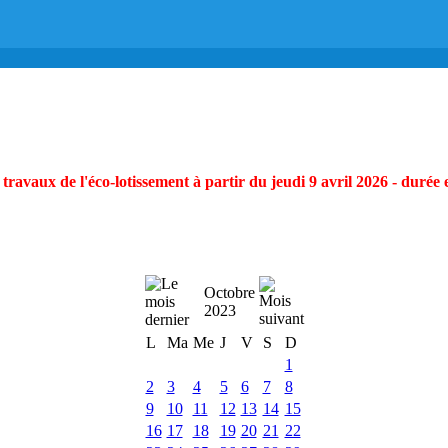
ravaux de l'éco-lotissement à partir du jeudi 9 avril 2026 - durée 
Octobre
2023
L
Ma
Me
J
V
S
D
1
2
3
4
5
6
7
8
9
10
11
12
13
14
15
16
17
18
19
20
21
22