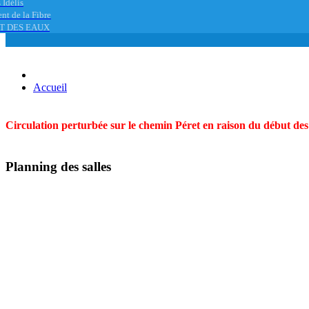
 Idélis
nt de la Fibre
T DES EAUX
Accueil
Circulation perturbée sur le chemin Péret en raison du début des t
Planning des salles