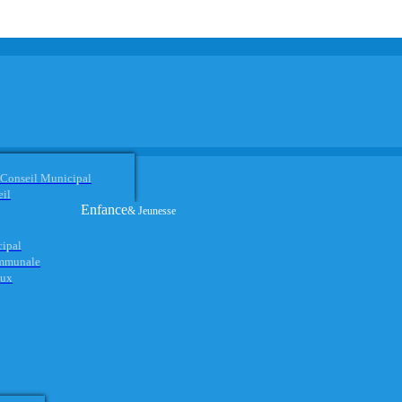
 Conseil Municipal
eil
Enfance
& Jeunesse
cipal
ommunale
aux