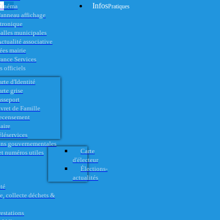
Infos
Cinéma
Pratiques
anneau affichage
ctronique
alles municipales
ctualité associative
es mairie
rance Services
 officiels
rte d'Identité
rte grise
asseport
vret de Famille
ecensement
aire
éléservices
ons gouvernementales
Carte
t numéros utiles
d'électeur
Élections-
actualités
té
e, collecte déchets &
restations