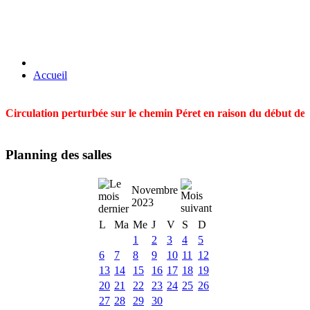
Accueil
Circulation perturbée sur le chemin Péret en raison du début des t
Planning des salles
Novembre
2023
L
Ma
Me
J
V
S
D
1
2
3
4
5
6
7
8
9
10
11
12
13
14
15
16
17
18
19
20
21
22
23
24
25
26
27
28
29
30