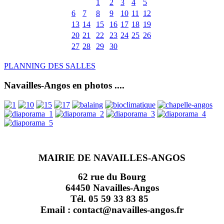
1
2
3
4
5
6
7
8
9
10
11
12
13
14
15
16
17
18
19
20
21
22
23
24
25
26
27
28
29
30
PLANNING DES SALLES
Navailles-Angos en photos ....
MAIRIE DE NAVAILLES-ANGOS
62 rue du Bourg
64450 Navailles-Angos
Tél. 05 59 33 83 85
Email : contact@navailles-angos.fr