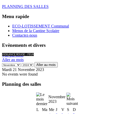
PLANNING DES SALLES
Menu rapide
ECO-LOTISSEMENT Communal
Menus de la Cantine Scolaire
Contactez-nous
Evènements et divers
Vue par mois
VIGILANCE ROUGE - FEUX
Aller au mois
Aller au mois
Mardi 21 Novembre 2023
No events were found
Planning des salles
Novembre
2023
L
Ma
Me
J
V
S
D