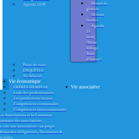
Démarche
Agenda 2030
globale
Actions
locales
Agenda
21
local,
"Notre
Village,
Terre
d'Avenir"
Point de vues
ENQUÊTES
Tri Sélectif
Vie économique
Vie associative
OFFRES D'EMPLOI
Liste des professionnels
Les producteurs locaux
Compétences communales
Compétences intercommunales
es Associations et la Commune
nnuaire des associations
e crée une association / un projet
émarches obligatoires, Documents &
s utiles