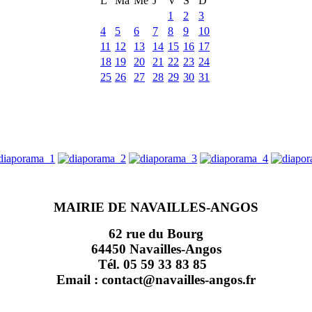
L
Ma
Me
J
V
S
D
1
2
3
4
5
6
7
8
9
10
11
12
13
14
15
16
17
18
19
20
21
22
23
24
25
26
27
28
29
30
31
MAIRIE DE NAVAILLES-ANGOS
62 rue du Bourg
64450 Navailles-Angos
Tél. 05 59 33 83 85
Email : contact@navailles-angos.fr