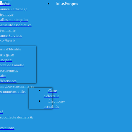
Infos
Cinéma
Pratiques
anneau affichage
ctronique
alles municipales
ctualité associative
es mairie
rance Services
 officiels
rte d'Identité
rte grise
asseport
vret de Famille
ecensement
aire
éléservices
ons gouvernementales
Carte
t numéros utiles
d'électeur
Élections-
actualités
té
e, collecte déchets &
restations