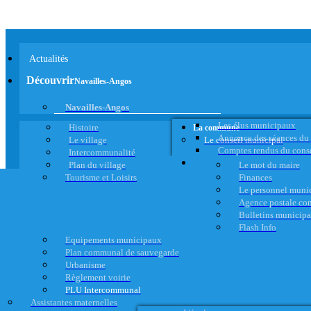
Actualités
Découvrir
Navailles-Angos
Navailles-Angos
Les élus municipaux
Histoire
La commune
Annonce des séances du
Le village
Le conseil municipal
Comptes rendus du cons
Intercommunalité
Plan du village
Le mot du maire
Tourisme et Loisirs
Finances
Le personnel muni
Agence postale c
Bulletins municip
Flash Info
Equipements municipaux
Plan communal de sauvegarde
Urbanisme
Règlement voirie
PLU Intercommunal
Assistantes maternelles