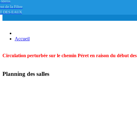
 Idélis
nt de la Fibre
T DES EAUX
Accueil
Circulation perturbée sur le chemin Péret en raison du début des t
Planning des salles