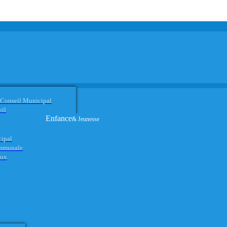
 Conseil Municipal
eil
Enfance
& Jeunesse
cipal
ommunale
aux