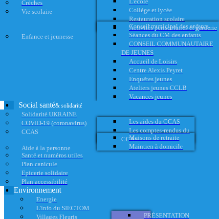
L'école
Crèches
Collège et lycée
Vie scolaire
Restauration scolaire
Conseil municipal des enfants
Activités périscolaires et garderie
Séances du CM des enfants
Enfance et jeunesse
CONSEIL COMMUNAUTAIRE
DE JEUNES
Accueil de Loisirs
Centre Alexis Peyret
Enquêtes jeunes
Ateliers jeunes CCLB
Vacances jeunes
Social santé
& solidarité
Solidarité UKRAINE
Les aides du CCAS
COVID-19 (coronavirus)
Les comptes-rendus du
CCAS
Maisons de retraite
CCAS
Maintien à domicile
Aide à la personne
Santé et numéros utiles
Plan canicule
Epicerie solidaire
Plan accessibilité
Environnement
Energie
L'info du SIECTOM
PRÉSENTATION
Villages Fleuris