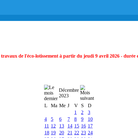
ravaux de l'éco-lotissement à partir du jeudi 9 avril 2026 - durée 
Décembre
2023
L
Ma
Me
J
V
S
D
1
2
3
4
5
6
7
8
9
10
11
12
13
14
15
16
17
18
19
20
21
22
23
24