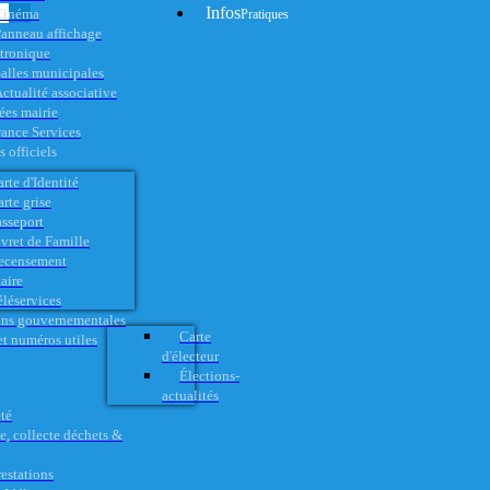
Infos
Cinéma
Pratiques
anneau affichage
ctronique
alles municipales
ctualité associative
es mairie
rance Services
 officiels
rte d'Identité
rte grise
asseport
vret de Famille
ecensement
aire
éléservices
ons gouvernementales
Carte
t numéros utiles
d'électeur
Élections-
actualités
té
e, collecte déchets &
restations