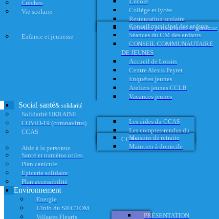
L'école
Crèches
Collège et lycée
Vie scolaire
Restauration scolaire
Conseil municipal des enfants
Activités périscolaires et garderie
Séances du CM des enfants
Enfance et jeunesse
CONSEIL COMMUNAUTAIRE
DE JEUNES
Accueil de Loisirs
Centre Alexis Peyret
Enquêtes jeunes
Ateliers jeunes CCLB
Vacances jeunes
Social santé
& solidarité
Solidarité UKRAINE
Les aides du CCAS
COVID-19 (coronavirus)
Les comptes-rendus du
CCAS
Maisons de retraite
CCAS
Maintien à domicile
Aide à la personne
Santé et numéros utiles
Plan canicule
Epicerie solidaire
Plan accessibilité
Environnement
Energie
L'info du SIECTOM
PRÉSENTATION
Villages Fleuris