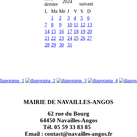
2024
L
Ma
Me
J
V
S
D
1
2
3
4
5
6
7
8
9
10
11
12
13
14
15
16
17
18
19
20
21
22
23
24
25
26
27
28
29
30
31
MAIRIE DE NAVAILLES-ANGOS
62 rue du Bourg
64450 Navailles-Angos
Tél. 05 59 33 83 85
Email : contact@navailles-angos.fr