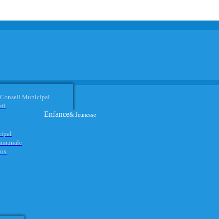
 Conseil Municipal
eil
Enfance
& Jeunesse
cipal
ommunale
aux