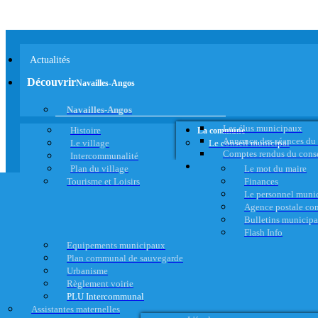
Actualités
Découvrir
Navailles-Angos
Navailles-Angos
Les élus municipaux
Histoire
La commune
Annonce des séances du
Le village
Le conseil municipal
Comptes rendus du cons
Intercommunalité
Plan du village
Le mot du maire
Tourisme et Loisirs
Finances
Le personnel muni
Agence postale c
Bulletins municip
Flash Info
Equipements municipaux
Plan communal de sauvegarde
Urbanisme
Règlement voirie
PLU Intercommunal
Assistantes maternelles