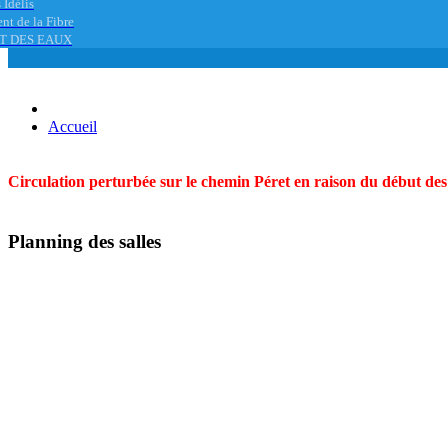
 Idélis
nt de la Fibre
T DES EAUX
Accueil
Circulation perturbée sur le chemin Péret en raison du début des t
Planning des salles