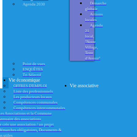
Démarche
Agenda 2030
globale
Actions
locales
Agenda
21
local,
"Notre
Village,
Terre
d'Avenir"
Point de vues
ENQUÊTES
Tri Sélectif
Vie économique
Vie associative
OFFRES D'EMPLOI
Liste des professionnels
Les producteurs locaux
Compétences communales
Compétences intercommunales
es Associations et la Commune
nnuaire des associations
e crée une association / un projet
émarches obligatoires, Documents &
s utiles