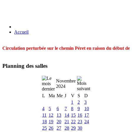
Accueil
Circulation perturbée sur le chemin Péret en raison du début des t
Planning des salles
Novembre
2024
L
Ma
Me
J
V
S
D
1
2
3
4
5
6
7
8
9
10
11
12
13
14
15
16
17
18
19
20
21
22
23
24
25
26
27
28
29
30