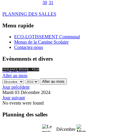
30
31
PLANNING DES SALLES
Menu rapide
ECO-LOTISSEMENT Communal
Menus de la Cantine Scolaire
Contactez-nous
Evènements et divers
Vue par mois
VIGILANCE ROUGE - FEUX
Aller au mois
Aller au mois
Jour précédent
Mardi 03 Décembre 2024
Jour suivant
No events were found
Planning des salles
Décembre