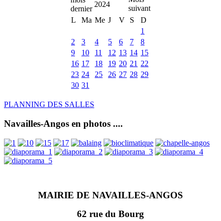
2024
L
Ma
Me
J
V
S
D
1
2
3
4
5
6
7
8
9
10
11
12
13
14
15
16
17
18
19
20
21
22
23
24
25
26
27
28
29
30
31
PLANNING DES SALLES
Navailles-Angos en photos ....
MAIRIE DE NAVAILLES-ANGOS
62 rue du Bourg