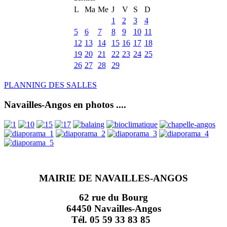
L
Ma
Me
J
V
S
D
1
2
3
4
5
6
7
8
9
10
11
12
13
14
15
16
17
18
19
20
21
22
23
24
25
26
27
28
29
PLANNING DES SALLES
Navailles-Angos en photos ....
MAIRIE DE NAVAILLES-ANGOS
62 rue du Bourg
64450 Navailles-Angos
Tél. 05 59 33 83 85