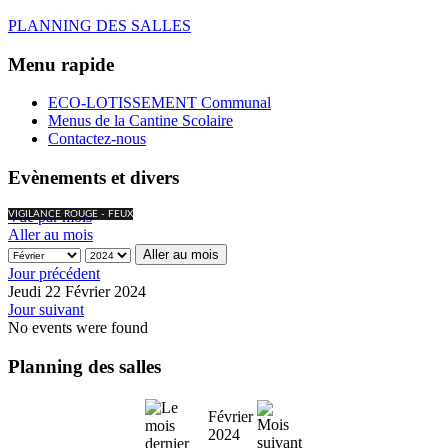
PLANNING DES SALLES
Menu rapide
ECO-LOTISSEMENT Communal
Menus de la Cantine Scolaire
Contactez-nous
Evènements et divers
Vue par mois
VIGILANCE ROUGE - FEUX
Aller au mois
Aller au mois
Jour précédent
Jeudi 22 Février 2024
Jour suivant
No events were found
Planning des salles
Février
2024