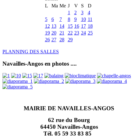
L
Ma
Me
J
V
S
D
1
2
3
4
5
6
7
8
9
10
11
12
13
14
15
16
17
18
19
20
21
22
23
24
25
26
27
28
29
PLANNING DES SALLES
Navailles-Angos en photos ....
MAIRIE DE NAVAILLES-ANGOS
62 rue du Bourg
64450 Navailles-Angos
Tél. 05 59 33 83 85