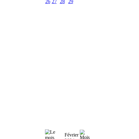
26
27
28
29
Février