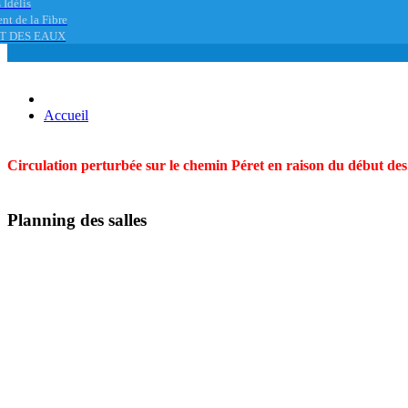
 Idélis
nt de la Fibre
T DES EAUX
Accueil
Circulation perturbée sur le chemin Péret en raison du début des t
Planning des salles