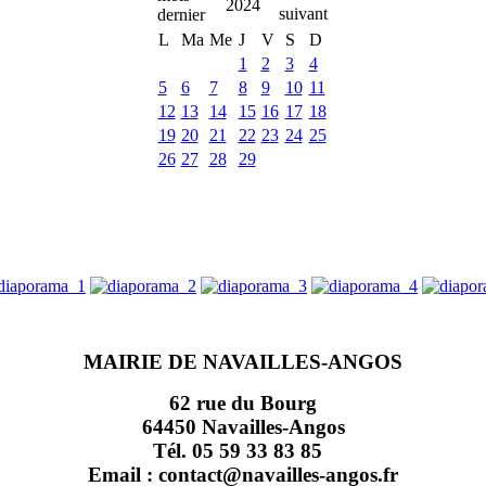
2024
L
Ma
Me
J
V
S
D
1
2
3
4
5
6
7
8
9
10
11
12
13
14
15
16
17
18
19
20
21
22
23
24
25
26
27
28
29
MAIRIE DE NAVAILLES-ANGOS
62 rue du Bourg
64450 Navailles-Angos
Tél. 05 59 33 83 85
Email : contact@navailles-angos.fr