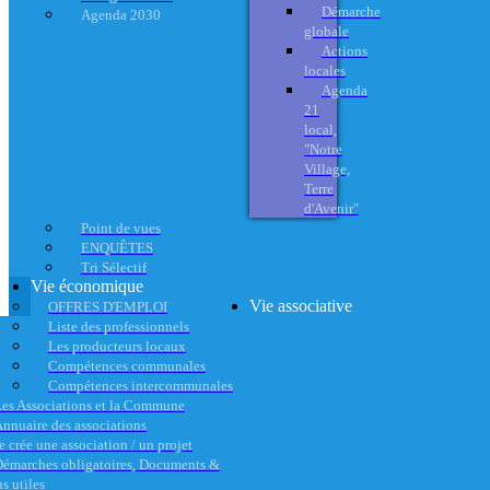
Démarche
Agenda 2030
globale
Actions
locales
Agenda
21
local,
"Notre
Village,
Terre
d'Avenir"
Point de vues
ENQUÊTES
Tri Sélectif
Vie économique
Vie associative
OFFRES D'EMPLOI
Liste des professionnels
Les producteurs locaux
Compétences communales
Compétences intercommunales
es Associations et la Commune
nnuaire des associations
e crée une association / un projet
émarches obligatoires, Documents &
s utiles