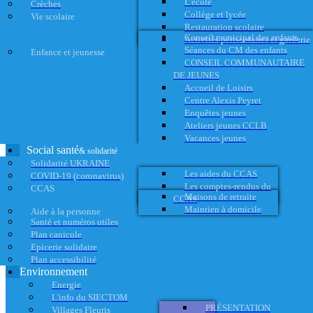
L'école
Crèches
Collège et lycée
Vie scolaire
Restauration scolaire
Conseil municipal des enfants
Activités périscolaires et garderie
Séances du CM des enfants
Enfance et jeunesse
CONSEIL COMMUNAUTAIRE
DE JEUNES
Accueil de Loisirs
Centre Alexis Peyret
Enquêtes jeunes
Ateliers jeunes CCLB
Vacances jeunes
Social santé
& solidarité
Solidarité UKRAINE
Les aides du CCAS
COVID-19 (coronavirus)
Les comptes-rendus du
CCAS
Maisons de retraite
CCAS
Maintien à domicile
Aide à la personne
Santé et numéros utiles
Plan canicule
Epicerie solidaire
Plan accessibilité
Environnement
Energie
L'info du SIECTOM
PRÉSENTATION
Villages Fleuris