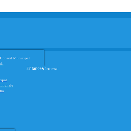
 Conseil Municipal
eil
Enfance
& Jeunesse
cipal
ommunale
aux