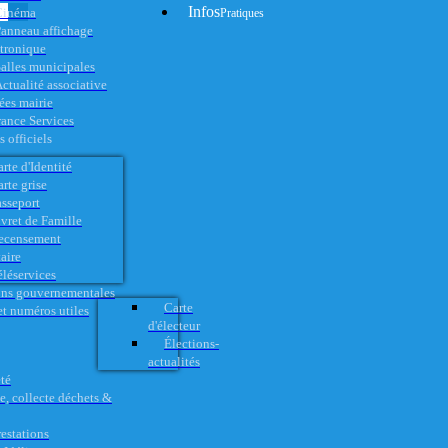
Infos
Cinéma
Pratiques
anneau affichage
ctronique
alles municipales
ctualité associative
es mairie
rance Services
 officiels
rte d'Identité
rte grise
asseport
vret de Famille
ecensement
aire
éléservices
ons gouvernementales
Carte
t numéros utiles
d'électeur
Élections-
actualités
té
e, collecte déchets &
restations