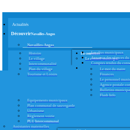
Actualités
Découvrir
Navailles-Angos
Navailles-Angos
Les élus municipaux
Histoire
La commune
Annonce des séances du
Le village
Le conseil municipal
Comptes rendus du cons
Intercommunalité
Plan du village
Le mot du maire
Tourisme et Loisirs
Finances
Le personnel muni
Agence postale c
Bulletins municip
Flash Info
Equipements municipaux
Plan communal de sauvegarde
Urbanisme
Règlement voirie
PLU Intercommunal
Assistantes maternelles