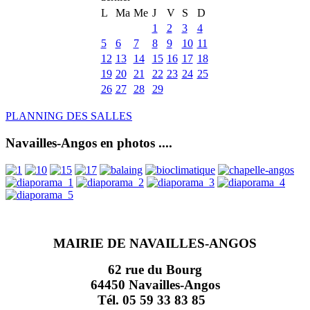
L
Ma
Me
J
V
S
D
1
2
3
4
5
6
7
8
9
10
11
12
13
14
15
16
17
18
19
20
21
22
23
24
25
26
27
28
29
PLANNING DES SALLES
Navailles-Angos en photos ....
MAIRIE DE NAVAILLES-ANGOS
62 rue du Bourg
64450 Navailles-Angos
Tél. 05 59 33 83 85