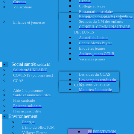
L'école
Crèches
Collège et lycée
Vie scolaire
Restauration scolaire
Conseil municipal des enfants
Activités périscolaires et garderie
Séances du CM des enfants
Enfance et jeunesse
CONSEIL COMMUNAUTAIRE
DE JEUNES
Accueil de Loisirs
Centre Alexis Peyret
Enquêtes jeunes
Ateliers jeunes CCLB
Vacances jeunes
Social santé
& solidarité
Solidarité UKRAINE
Les aides du CCAS
COVID-19 (coronavirus)
Les comptes-rendus du
CCAS
Maisons de retraite
CCAS
Maintien à domicile
Aide à la personne
Santé et numéros utiles
Plan canicule
Epicerie solidaire
Plan accessibilité
Environnement
Energie
L'info du SIECTOM
PRÉSENTATION
Villages Fleuris