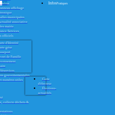
Infos
Cinéma
Pratiques
anneau affichage
ctronique
alles municipales
ctualité associative
es mairie
rance Services
 officiels
rte d'Identité
rte grise
asseport
vret de Famille
ecensement
aire
éléservices
ons gouvernementales
Carte
t numéros utiles
d'électeur
Élections-
actualités
té
e, collecte déchets &
restations