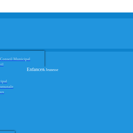
 Conseil Municipal
eil
Enfance
& Jeunesse
cipal
ommunale
aux