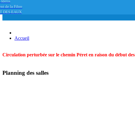
 Idélis
nt de la Fibre
T DES EAUX
Accueil
Circulation perturbée sur le chemin Péret en raison du début des t
Planning des salles