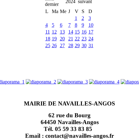
2024
L
Ma
Me
J
V
S
D
1
2
3
4
5
6
7
8
9
10
11
12
13
14
15
16
17
18
19
20
21
22
23
24
25
26
27
28
29
30
31
MAIRIE DE NAVAILLES-ANGOS
62 rue du Bourg
64450 Navailles-Angos
Tél. 05 59 33 83 85
Email : contact@navailles-angos.fr