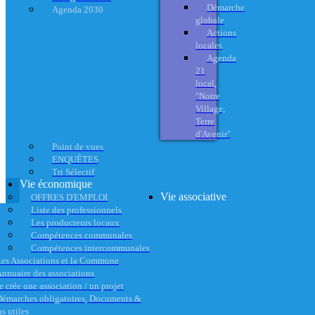
Démarche
Agenda 2030
globale
Actions
locales
Agenda
21
local,
"Notre
Village,
Terre
d'Avenir"
Point de vues
ENQUÊTES
Tri Sélectif
Vie économique
Vie associative
OFFRES D'EMPLOI
Liste des professionnels
Les producteurs locaux
Compétences communales
Compétences intercommunales
es Associations et la Commune
nnuaire des associations
e crée une association / un projet
émarches obligatoires, Documents &
s utiles