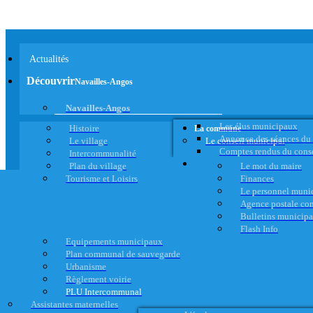
Actualités
Découvrir
Navailles-Angos
Navailles-Angos
Les élus municipaux
Histoire
La commune
Annonce des séances du
Le village
Le conseil municipal
Comptes rendus du cons
Intercommunalité
Plan du village
Le mot du maire
Tourisme et Loisirs
Finances
Le personnel muni
Agence postale c
Bulletins municip
Flash Info
Equipements municipaux
Plan communal de sauvegarde
Urbanisme
Règlement voirie
PLU Intercommunal
Assistantes maternelles