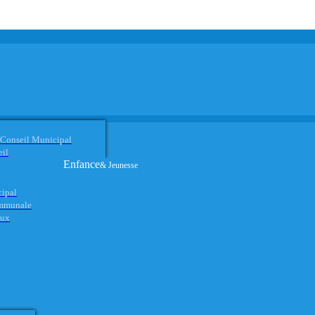
 Conseil Municipal
eil
Enfance
& Jeunesse
cipal
ommunale
aux