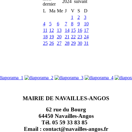
2024
L
Ma
Me
J
V
S
D
1
2
3
4
5
6
7
8
9
10
11
12
13
14
15
16
17
18
19
20
21
22
23
24
25
26
27
28
29
30
31
MAIRIE DE NAVAILLES-ANGOS
62 rue du Bourg
64450 Navailles-Angos
Tél. 05 59 33 83 85
Email : contact@navailles-angos.fr