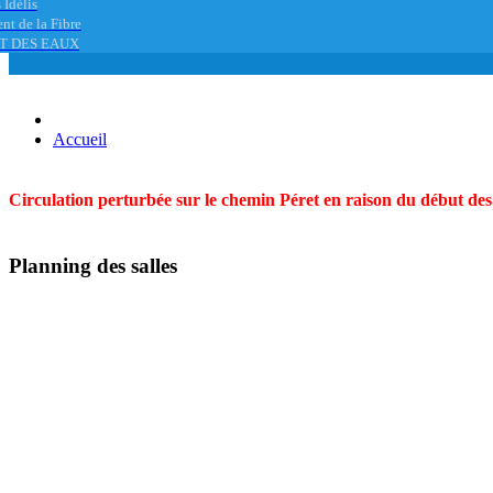
 Idélis
nt de la Fibre
T DES EAUX
Accueil
Circulation perturbée sur le chemin Péret en raison du début des t
Planning des salles