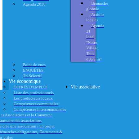
Démarche
Agenda 2030
globale
Actions
locales
Agenda
21
local,
"Notre
Village,
Terre
d'Avenir"
Point de vues
ENQUÊTES
Tri Sélectif
Vie économique
Vie associative
OFFRES D'EMPLOI
Liste des professionnels
Les producteurs locaux
Compétences communales
Compétences intercommunales
es Associations et la Commune
nnuaire des associations
e crée une association / un projet
émarches obligatoires, Documents &
s utiles