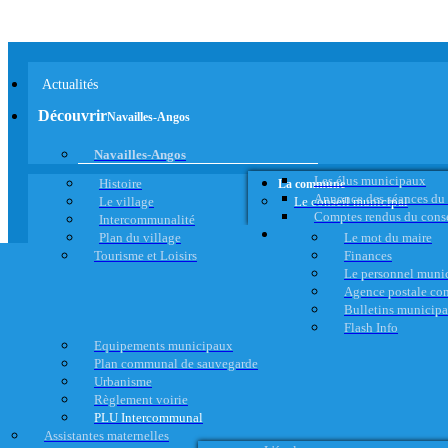
Actualités
Découvrir
Navailles-Angos
Navailles-Angos
Les élus municipaux
Histoire
La commune
Annonce des séances du
Le village
Le conseil municipal
Comptes rendus du cons
Intercommunalité
Plan du village
Le mot du maire
Tourisme et Loisirs
Finances
Le personnel muni
Agence postale c
Bulletins municip
Flash Info
Equipements municipaux
Plan communal de sauvegarde
Urbanisme
Règlement voirie
PLU Intercommunal
Assistantes maternelles