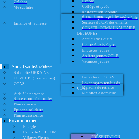
L'école
Crèches
Collège et lycée
Vie scolaire
Restauration scolaire
Conseil municipal des enfants
Activités périscolaires et garderie
Séances du CM des enfants
Enfance et jeunesse
CONSEIL COMMUNAUTAIRE
DE JEUNES
Accueil de Loisirs
Centre Alexis Peyret
Enquêtes jeunes
Ateliers jeunes CCLB
Vacances jeunes
Social santé
& solidarité
Solidarité UKRAINE
Les aides du CCAS
COVID-19 (coronavirus)
Les comptes-rendus du
CCAS
Maisons de retraite
CCAS
Maintien à domicile
Aide à la personne
Santé et numéros utiles
Plan canicule
Epicerie solidaire
Plan accessibilité
Environnement
Energie
L'info du SIECTOM
PRÉSENTATION
Villages Fleuris