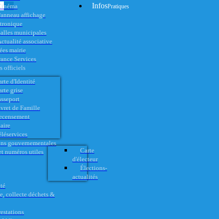
Infos
Cinéma
Pratiques
anneau affichage
ctronique
alles municipales
ctualité associative
es mairie
rance Services
 officiels
rte d'Identité
rte grise
asseport
vret de Famille
ecensement
aire
éléservices
ons gouvernementales
Carte
t numéros utiles
d'électeur
Élections-
actualités
té
e, collecte déchets &
restations