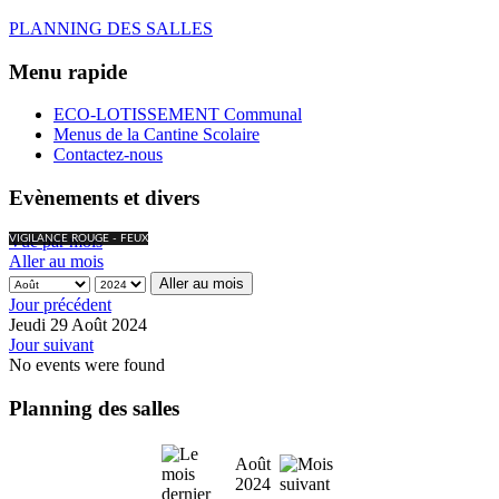
PLANNING DES SALLES
Menu rapide
ECO-LOTISSEMENT Communal
Menus de la Cantine Scolaire
Contactez-nous
Evènements et divers
Vue par mois
VIGILANCE ROUGE - FEUX
Aller au mois
Aller au mois
Jour précédent
Jeudi 29 Août 2024
Jour suivant
No events were found
Planning des salles
Août
2024