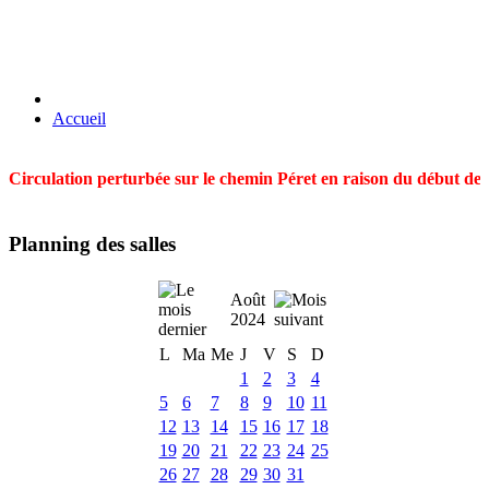
Accueil
Circulation perturbée sur le chemin Péret en raison du début des t
Planning des salles
Août
2024
L
Ma
Me
J
V
S
D
1
2
3
4
5
6
7
8
9
10
11
12
13
14
15
16
17
18
19
20
21
22
23
24
25
26
27
28
29
30
31